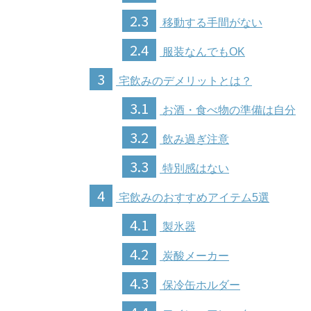
2.3
移動する手間がない
2.4
服装なんでもOK
3
宅飲みのデメリットとは？
3.1
お酒・食べ物の準備は自分
3.2
飲み過ぎ注意
3.3
特別感はない
4
宅飲みのおすすめアイテム5選
4.1
製氷器
4.2
炭酸メーカー
4.3
保冷缶ホルダー