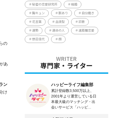
秘密の恋愛研究所
結婚
胸キュン
脈あり
自分磨き
花言葉
血液型
診断
運勢
運命の人
遠距離恋愛
野呂佳代
顔
らの
があ
専門家・ライター
ラン
ハッピーライフ編集部
累計登録数3,500万以上、
分け
2001年より運営している日
本最大級のマッチング・出
会いサービス「ハッピ...