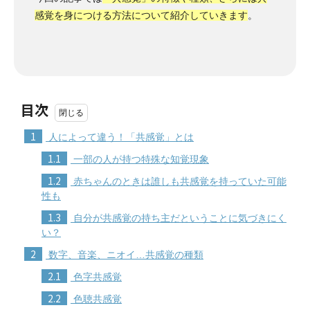
感覚を身につける方法について紹介していきます
。
目次
1
人によって違う！「共感覚」とは
1.1
一部の人が持つ特殊な知覚現象
1.2
赤ちゃんのときは誰しも共感覚を持っていた可能
性も
1.3
自分が共感覚の持ち主だということに気づきにく
い？
2
数字、音楽、ニオイ…共感覚の種類
2.1
色字共感覚
2.2
色聴共感覚