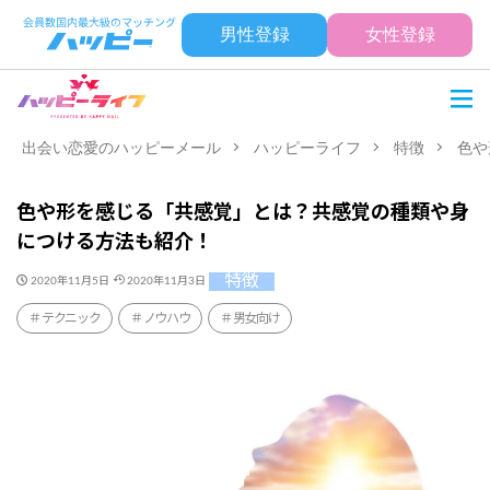
男性登録
女性登録
出会い恋愛のハッピーメール
ハッピーライフ
特徴
色や
色や形を感じる「共感覚」とは？共感覚の種類や身
につける方法も紹介！
特徴
2020年11月5日
2020年11月3日
テクニック
ノウハウ
男女向け