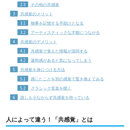
2.3
その他の共感覚
3
共感覚のメリット
3.1
物事を記憶する手助けとなる
3.2
アーティスティックな才能につながる
4
共感覚のデメリット
4.1
共感覚で覚えた情報が混同する
4.2
違和感があると気になってしまう
5
共感覚を身につける方法
5.1
感じたことを別の感覚で置き換えてみる
5.2
クラシック音楽を聴く
6
誰しも少なからず共感覚を持っている
人によって違う！「共感覚」とは