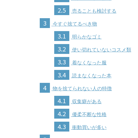
2.5
売ることも検討する
3
今すぐ捨てるべき物
3.1
明らかなゴミ
3.2
使い切れていないコスメ類
3.3
着なくなった服
3.4
読まなくなった本
4
物を捨てられない人の特徴
4.1
収集癖がある
4.2
優柔不断な性格
4.3
衝動買いが多い