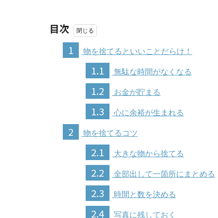
目次
1
物を捨てるといいことだらけ！
1.1
無駄な時間がなくなる
1.2
お金が貯まる
1.3
心に余裕が生まれる
2
物を捨てるコツ
2.1
大きな物から捨てる
2.2
全部出して一箇所にまとめる
2.3
時間と数を決める
2.4
写真に残しておく