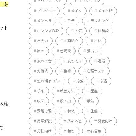
パワースポット
ファッション
「あ
プレゼント
メイク
メイク術
メンヘラ
モテ
ランキング
ット
ロマンス詐欺
人気
体験談
出会い
動画紹介
占い
原因
吉崎綾
夢占い
女の本音
女性向け
婚活
対処法
復縁
心理テスト
恋の溜まりBar
恋愛
恋活
手相
改善方法
星座
映画
歌・曲
浮気
体験
深層心理
特徴
生態
用語解説
男の本音
男女向け
で
男性向け
相性
石言葉