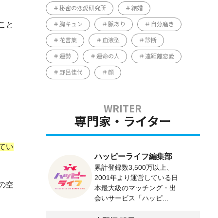
秘密の恋愛研究所
結婚
こと
胸キュン
脈あり
自分磨き
花言葉
血液型
診断
運勢
運命の人
遠距離恋愛
野呂佳代
顔
専門家・ライター
てい
ハッピーライフ編集部
累計登録数3,500万以上、
2001年より運営している日
の空
本最大級のマッチング・出
会いサービス「ハッピ...