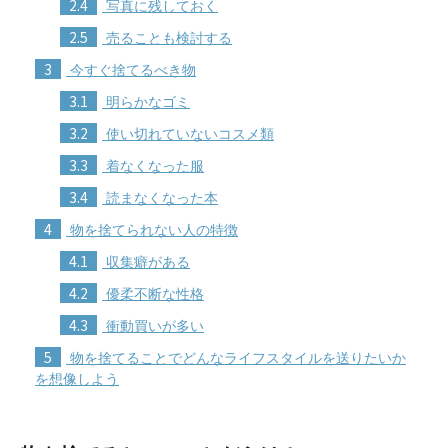
2.4
写真に残しておく
2.5
売ることも検討する
3
今すぐ捨てるべき物
3.1
明らかなゴミ
3.2
使い切れていないコスメ類
3.3
着なくなった服
3.4
読まなくなった本
4
物を捨てられない人の特徴
4.1
収集癖がある
4.2
優柔不断な性格
4.3
衝動買いが多い
5
物を捨てることでどんなライフスタイルを送りたいか
を想像しよう