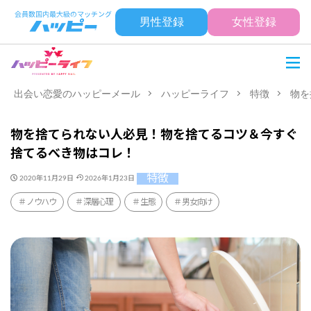
男性登録
女性登録
出会い恋愛のハッピーメール
ハッピーライフ
特徴
物を
物を捨てられない人必見！物を捨てるコツ＆今すぐ
捨てるべき物はコレ！
特徴
2020年11月29日
2026年1月23日
ノウハウ
深層心理
生態
男女向け