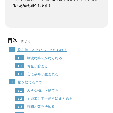
るべき物を紹介します！
目次
1
物を捨てるといいことだらけ！
1.1
無駄な時間がなくなる
1.2
お金が貯まる
1.3
心に余裕が生まれる
2
物を捨てるコツ
2.1
大きな物から捨てる
2.2
全部出して一箇所にまとめる
2.3
時間と数を決める