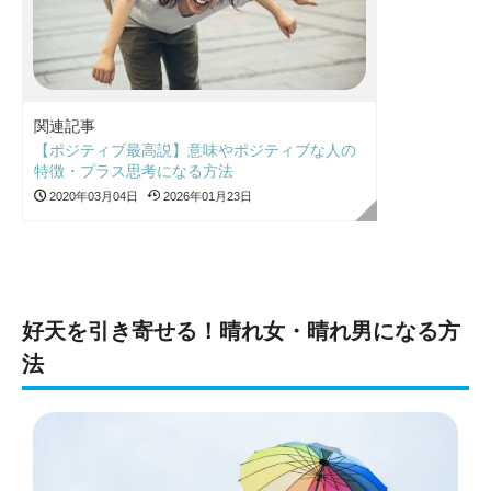
関連記事
【ポジティブ最高説】意味やポジティブな人の
特徴・プラス思考になる方法
2020年03月04日
2026年01月23日
好天を引き寄せる！晴れ女・晴れ男になる方
法