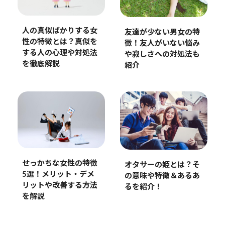
人の真似ばかりする女
友達が少ない男女の特
性の特徴とは？真似を
徴！友人がいない悩み
する人の心理や対処法
や寂しさへの対処法も
を徹底解説
紹介
せっかちな女性の特徴
オタサーの姫とは？そ
5選！メリット・デメ
の意味や特徴＆あるあ
リットや改善する方法
るを紹介！
を解説