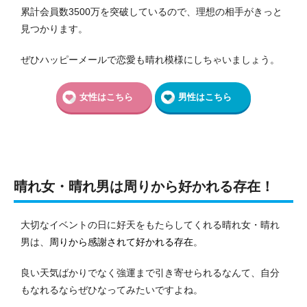
累計会員数3500万を突破しているので、理想の相手がきっと
見つかります。
ぜひハッピーメールで恋愛も晴れ模様にしちゃいましょう。
女性はこちら
男性はこちら
晴れ女・晴れ男は周りから好かれる存在！
大切なイベントの日に好天をもたらしてくれる晴れ女・晴れ
男は、
周りから感謝されて好かれる存在
。
良い天気ばかりでなく強運まで引き寄せられるなんて、自分
もなれるならぜひなってみたいですよね。