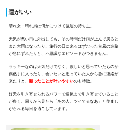
運がいい
晴れ女・晴れ男は何かにつけて強運の持ち主。
天気が悪い日に外出しても、その時間だけ雨が止んで戻ると
また大雨になったり、旅行の日に来るはずだった台風の進路
が急にずれたりと、不思議なエピソードがつきません。
ラッキーなのは天気だけでなく、欲しいと思っていたものが
偶然手に入ったり、会いたいと思っていた人から急に連絡が
来たりと、
願ったことが叶いやすい
のも特徴。
好天を引き寄せられるパワーで運気まで引き寄せていること
が多く、周りから見たら「あの人、ツイてるなあ」と羨まし
がられる毎日を過ごしています。