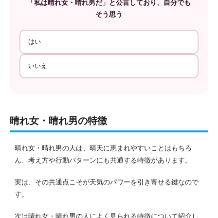
「私は晴れ女・晴れ男だ」と公言しており、自分でも
そう思う
はい
いいえ
晴れ女・晴れ男の特徴
晴れ女・晴れ男の人は、晴天に恵まれやすいことはもちろ
ん、考え方や行動パターンにも共通する特徴があります。
実は、その共通点こそが天気のパワーを引き寄せる鍵なので
す。
次は晴れ女・晴れ男の人によく見られる特徴について紹介し