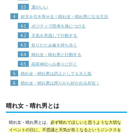
3.5
運がいい
4
好天を引き寄せる！晴れ女・晴れ男になる方法
4.1
ポジティブ思考を身につける
4.2
天気を意識して行動する
4.3
折りたたみ傘を持ち歩く
4.4
晴れ女・晴れ男と行動する
4.5
稲荷神社へお参りに行く
5
晴れ女・晴れ男は恋人としても大人気
6
晴れ女・晴れ男は周りから好かれる存在！
晴れ女・晴れ男とは
晴れ女・晴れ男とは、
必ず晴れてほしいと思うような大切な
イベントの日に、不思議と天気が良くなるというジンクスを