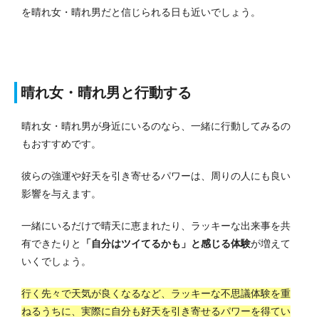
を晴れ女・晴れ男だと信じられる日も近いでしょう。
晴れ女・晴れ男と行動する
晴れ女・晴れ男が身近にいるのなら、一緒に行動してみるの
もおすすめです。
彼らの強運や好天を引き寄せるパワーは、周りの人にも良い
影響を与えます。
一緒にいるだけで晴天に恵まれたり、ラッキーな出来事を共
有できたりと
「自分はツイてるかも」と感じる体験
が増えて
いくでしょう。
行く先々で天気が良くなるなど、ラッキーな不思議体験を重
ねるうちに、実際に自分も好天を引き寄せるパワーを得てい