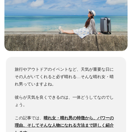
旅行やアウトドアのイベントなど、天気が重要な日に
その人がいてくれると必ず晴れる…そんな晴れ女・晴
れ男っていますよね。
彼らが天気を良くできるのは、一体どうしてなのでし
ょう。
この記事では、
晴れ女・晴れ男の特徴から、パワーの
理由、そしてそんな人物になれる方法まで詳しく紹介