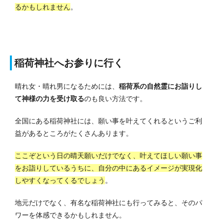
るかもしれません
。
稲荷神社へお参りに行く
晴れ女・晴れ男になるためには、
稲荷系の自然霊にお詣りし
て神様の力を受け取る
のも良い方法です。
全国にある稲荷神社には、願い事を叶えてくれるというご利
益があるところがたくさんあります。
ここぞという日の晴天願いだけでなく、叶えてほしい願い事
をお詣りしているうちに、自分の中にあるイメージが実現化
しやすくなってくるでしょう
。
地元だけでなく、有名な稲荷神社にも行ってみると、そのパ
ワーを体感できるかもしれません。