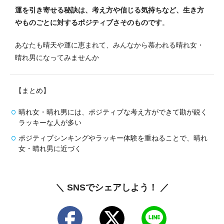
運を引き寄せる秘訣は、考え方や信じる気持ちなど、生き方
やものごとに対するポジティブさそのものです
。
あなたも晴天や運に恵まれて、みんなから慕われる晴れ女・
晴れ男になってみませんか
【まとめ】
晴れ女・晴れ男には、ポジティブな考え方ができて勘が鋭く
ラッキーな人が多い
ポジティブシンキングやラッキー体験を重ねることで、晴れ
女・晴れ男に近づく
＼ SNSでシェアしよう！ ／