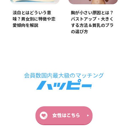
淡白とはどういう意
胸が小さい原因とは？
味？男女別に特徴や恋
バストアップ・大きく
愛傾向を解説
する方法＆貧乳のブラ
の選び方