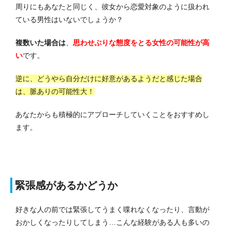
周りにも
あなたと同じく、彼女から恋愛対象のように扱われ
ている男性はいないでしょうか？
複数いた場合は
、
思わせぶりな態度をとる女性の可能性が高
い
です。
逆に、どうやら自分だけに好意があるようだと感じた場合
は、脈ありの可能性大！
あなたからも
積極的にアプローチ
していくことをおすすめし
ます。
緊張感があるかどうか
好きな人の前では緊張してうまく喋れなくなったり、言動が
おかしくなったりしてしまう…こんな経験がある人も多いの