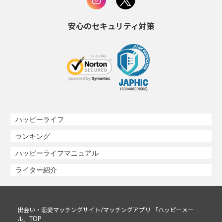
安心のセキュリティ対策
ハッピーライフ
ランキング
ハッピーライフマニュアル
ライター紹介
出会い・恋愛マッチングサイト/マッチングアプリ 「ハッピーメー
ル」TOP