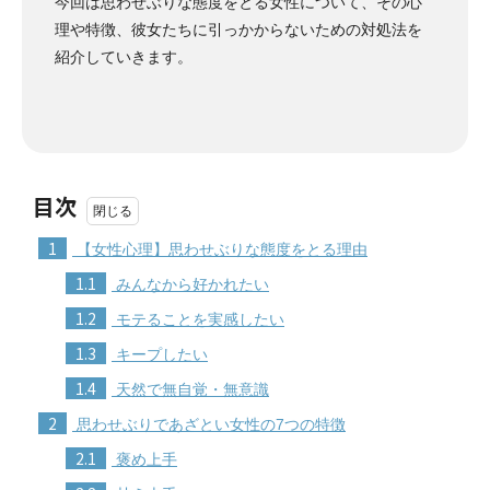
今回は思わせぶりな態度をとる女性について、その
心
理や特徴、彼女たちに引っかからないための対処法
を
紹介していきます。
目次
1
【女性心理】思わせぶりな態度をとる理由
1.1
みんなから好かれたい
1.2
モテることを実感したい
1.3
キープしたい
1.4
天然で無自覚・無意識
2
思わせぶりであざとい女性の7つの特徴
2.1
褒め上手