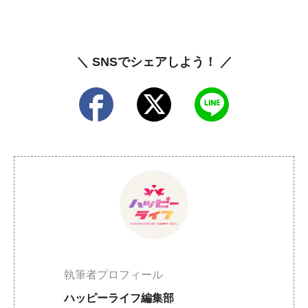
＼ SNSでシェアしよう！ ／
執筆者プロフィール
ハッピーライフ編集部