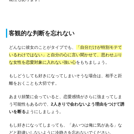
客観的な判断を忘れない
どんなに彼女のことがタイプでも、
「自分だけが特別モテて
いるわけではない」と自分の心に言い聞かせて、
思わせぶり
な女性を恋愛対象に入れない
強い心
をもちましょう。
もしどうしても好きになってしまいそうな場合は、相手と距
離をおくことも大切です。
あまり頻繁に会っていると、恋愛感情がさらに強まってしま
う可能性もあるので、
2人きりで会わないよう
理由をつけて誘
いを断る
ようにしましょう。
もし好きになってしまっても、「あいつは俺に気がある」な
どと勘違いしないように冷静さを忘れないでください。