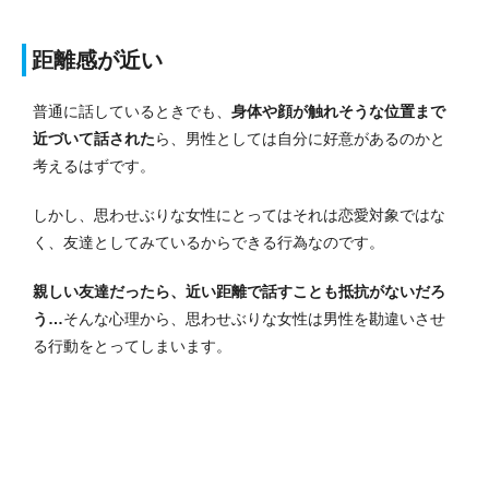
距離感が近い
普通に話しているときでも、
身体や顔が触れそうな位置まで
近づいて話された
ら、男性としては自分に好意があるのかと
考えるはずです。
しかし、思わせぶりな女性にとってはそれは恋愛対象ではな
く、友達としてみているからできる行為なのです。
親しい友達だったら、近い距離で話すことも抵抗がないだろ
う…
そんな心理から、思わせぶりな女性は男性を勘違いさせ
る行動をとってしまいます。