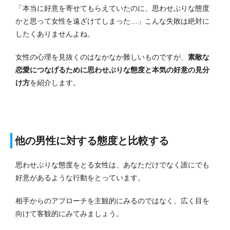
「本当に好意を寄せてもらえていたのに、思わせぶりな態度
かと思って女性を遠ざけてしまった…」こんな失敗は絶対に
したくありませんよね。
女性の心理を見抜くのはなかなか難しいものですが、
素敵な
恋愛につなげるために思わせぶりな態度と本気の好意の見分
け方
を紹介します。
他の男性に対する態度と比較する
思わせぶりな態度をとる女性は、
あなただけでなく誰にでも
好意があるような行動
をとっています。
相手からのアプローチを主観的にみるのではなく、広く目を
向けて客観的にみてみましょう。