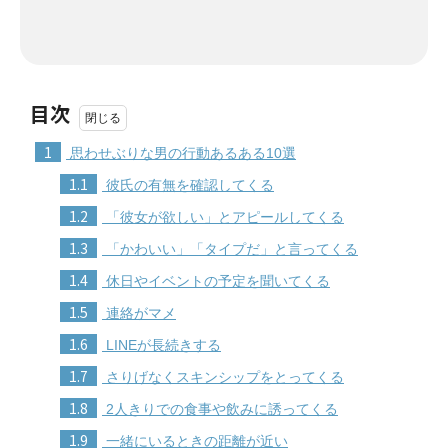
目次
1
思わせぶりな男の行動あるある10選
1.1
彼氏の有無を確認してくる
1.2
「彼女が欲しい」とアピールしてくる
1.3
「かわいい」「タイプだ」と言ってくる
1.4
休日やイベントの予定を聞いてくる
1.5
連絡がマメ
1.6
LINEが長続きする
1.7
さりげなくスキンシップをとってくる
1.8
2人きりでの食事や飲みに誘ってくる
1.9
一緒にいるときの距離が近い