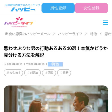
男性登録
女性登録
出会い恋愛のハッピーメール
ハッピーライフ
特徴
思わ
思わせぶりな男の行動あるある10選！本気かどうか
見分ける方法を解説
特徴
2025年5月19日
2025年5月10日
女性向け
対処法
恋愛
診断