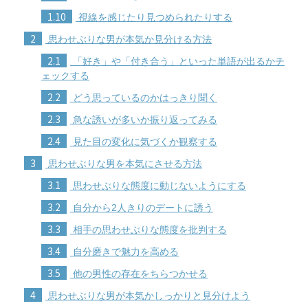
1.10
視線を感じたり見つめられたりする
2
思わせぶりな男が本気か見分ける方法
2.1
「好き」や「付き合う」といった単語が出るかチ
ェックする
2.2
どう思っているのかはっきり聞く
2.3
急な誘いが多いか振り返ってみる
2.4
見た目の変化に気づくか観察する
3
思わせぶりな男を本気にさせる方法
3.1
思わせぶりな態度に動じないようにする
3.2
自分から2人きりのデートに誘う
3.3
相手の思わせぶりな態度を批判する
3.4
自分磨きで魅力を高める
3.5
他の男性の存在をちらつかせる
4
思わせぶりな男が本気かしっかりと見分けよう