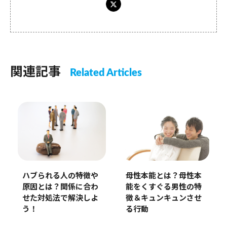
関連記事
Related Articles
ハブられる人の特徴や
母性本能とは？母性本
原因とは？関係に合わ
能をくすぐる男性の特
せた対処法で解決しよ
徴＆キュンキュンさせ
う！
る行動