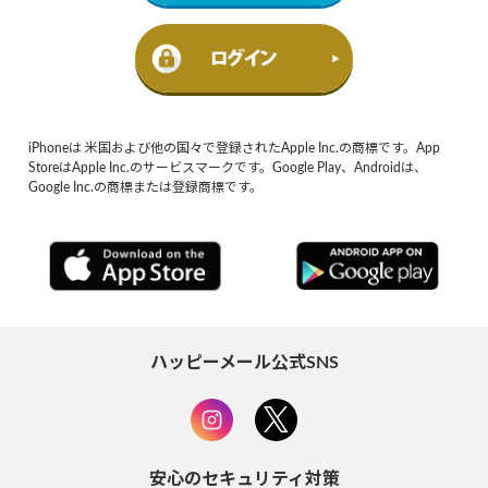
iPhoneは 米国および他の国々で登録されたApple Inc.の商標です。App
StoreはApple Inc.のサービスマークです。Google Play、Androidは、
Google Inc.の商標または登録商標です。
ハッピーメール公式SNS
安心のセキュリティ対策