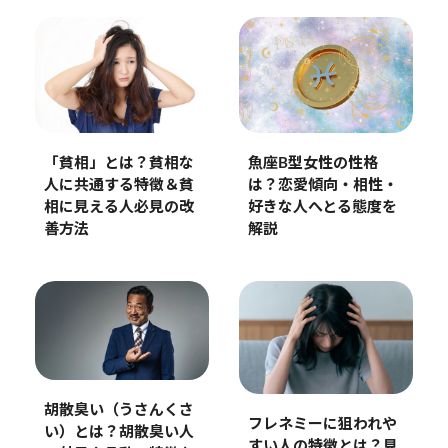
魚座B型女性の性格
「貧相」とは？貧相な
は？恋愛傾向・相性・
人に共通する特徴＆貧
好きな人へとる態度を
相に見える人必見の改
解説
善方法
胡散臭い（うさんくさ
フレネミーに狙われや
い）とは？胡散臭い人
すい人の特徴とは？見