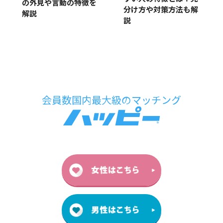
の外見や言動の特徴を
分け方や対策方法も解
解説
説