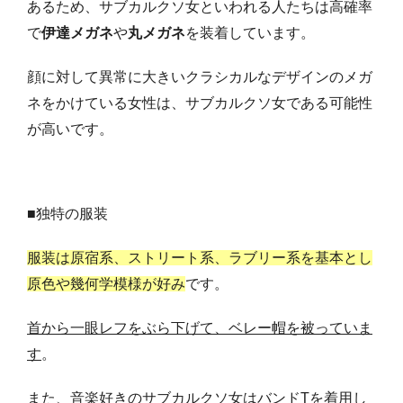
あるため、サブカルクソ女といわれる人たちは高確率
で
伊達メガネ
や
丸メガネ
を装着しています。
顔に対して異常に大きいクラシカルなデザインのメガ
ネをかけている女性は、サブカルクソ女である可能性
が高いです。
■独特の服装
服装は原宿系、ストリート系、ラブリー系を基本とし
原色や幾何学模様が好み
です。
首から一眼レフをぶら下げて、ベレー帽を被っていま
す
。
また、音楽好きのサブカルクソ女はバンドTを着用し