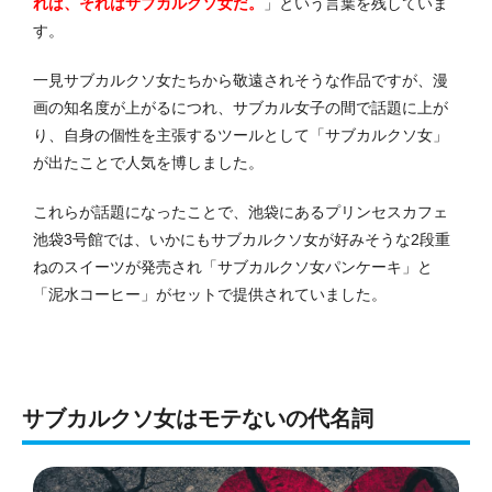
れば、それはサブカルクソ女だ。
」
という言葉を残していま
す。
一見サブカルクソ女たちから敬遠されそうな作品ですが、
漫
画の知名度が上がるにつれ、サブカル女子の間で話題に上が
り、自身の個性を主張するツールとして「サブカルクソ女」
が出たことで人気を博しました。
これらが話題になったことで、池袋にあるプリンセスカフェ
池袋3号館では、いかにもサブカルクソ女が好みそうな2段重
ねのスイーツが発売され「サブカルクソ女パンケーキ」と
「泥水コーヒー」がセットで提供されていました。
サブカルクソ女はモテないの代名詞