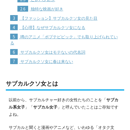
2.6
独特な映画が好き
3
【ファッション】サブカルクソ女の見た目
4
【心理】なぜサブカルクソ女になる
5
噂のアニメ「ポプテピピック」でも取り上げられてい
る
6
サブカルクソ女はモテないの代名詞
7
サブカルクソ女に春は来ない
サブカルクソ女とは
以前から、サブカルチャー好きの女性たちのことを「
サブカ
ル系女子
」「
サブカル女子
」と呼んでいたことはご存知です
よね。
サブカルと聞くと漫画やアニメなど、いわゆる「オタク文