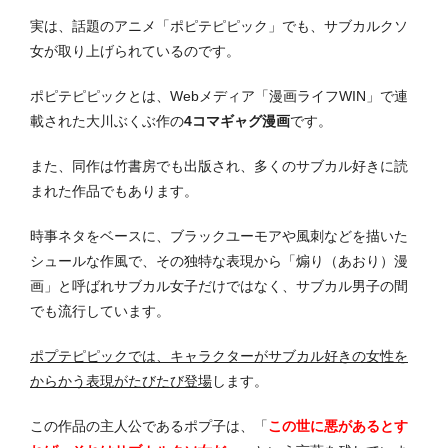
実は、話題のアニメ「ポピテピピック」でも、サブカルクソ
女が取り上げられているのです。
ポピテピピックとは、Webメディア「漫画ライフWIN」で連
載された大川ぶくぶ作の
4コマギャグ漫画
です。
また、同作は竹書房でも出版され、多くのサブカル好きに読
まれた作品でもあります。
時事ネタをベースに、ブラックユーモアや風刺などを描いた
シュールな作風で、その独特な表現から「煽り（あおり）漫
画」と呼ばれサブカル女子だけではなく、サブカル男子の間
でも流行しています。
ポプテピピックでは、キャラクターがサブカル好きの女性を
からかう表現がたびたび登場
します。
この作品の主人公であるポプ子は、
「
この世に悪があるとす