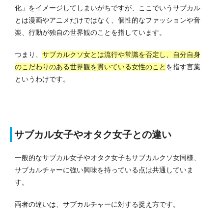
化」をイメージしてしまいがちですが、ここでいうサブカル
とは漫画やアニメだけではなく、個性的なファッションや音
楽、行動が独自の世界観のことを指しています。
つまり、
サブカルクソ女とは流行や常識を否定し、自分自身
のこだわりのある世界観を貫いている女性のこと
を指す言葉
というわけです。
サブカル女子やオタク女子との違い
一般的なサブカル女子やオタク女子もサブカルクソ女同様、
サブカルチャーに強い興味を持っている点は共通していま
す。
両者の違いは、サブカルチャーに対する捉え方です。