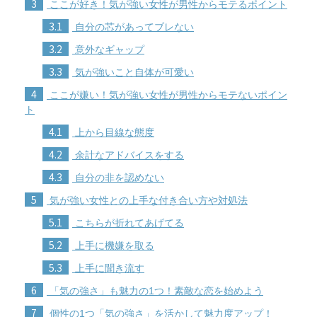
3
ここが好き！気が強い女性が男性からモテるポイント
3.1
自分の芯があってブレない
3.2
意外なギャップ
3.3
気が強いこと自体が可愛い
4
ここが嫌い！気が強い女性が男性からモテないポイン
ト
4.1
上から目線な態度
4.2
余計なアドバイスをする
4.3
自分の非を認めない
5
気が強い女性との上手な付き合い方や対処法
5.1
こちらが折れてあげてる
5.2
上手に機嫌を取る
5.3
上手に聞き流す
6
「気の強さ」も魅力の1つ！素敵な恋を始めよう
7
個性の1つ「気の強さ」を活かして魅力度アップ！