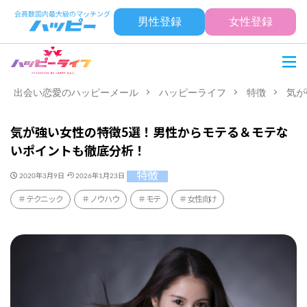
男性登録
女性登録
出会い恋愛のハッピーメール
ハッピーライフ
特徴
気が
気が強い女性の特徴5選！男性からモテる＆モテな
いポイントも徹底分析！
特徴
2020年3月9日
2026年1月23日
テクニック
ノウハウ
モテ
女性向け