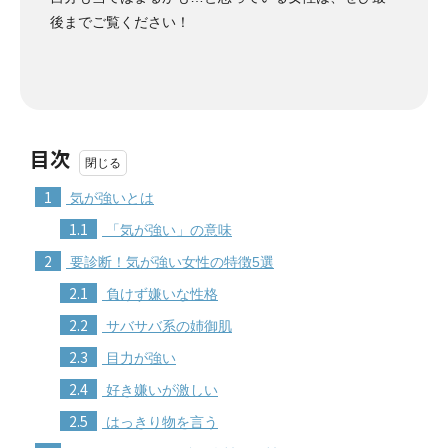
後までご覧ください！
目次
1
気が強いとは
1.1
「気が強い」の意味
2
要診断！気が強い女性の特徴5選
2.1
負けず嫌いな性格
2.2
サバサバ系の姉御肌
2.3
目力が強い
2.4
好き嫌いが激しい
2.5
はっきり物を言う