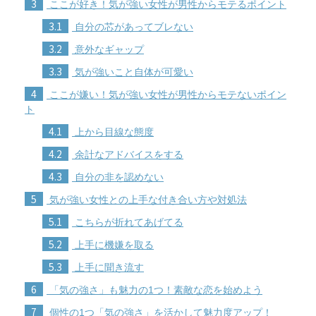
3
ここが好き！気が強い女性が男性からモテるポイント
3.1
自分の芯があってブレない
3.2
意外なギャップ
3.3
気が強いこと自体が可愛い
4
ここが嫌い！気が強い女性が男性からモテないポイン
ト
4.1
上から目線な態度
4.2
余計なアドバイスをする
4.3
自分の非を認めない
5
気が強い女性との上手な付き合い方や対処法
5.1
こちらが折れてあげてる
5.2
上手に機嫌を取る
5.3
上手に聞き流す
6
「気の強さ」も魅力の1つ！素敵な恋を始めよう
7
個性の1つ「気の強さ」を活かして魅力度アップ！