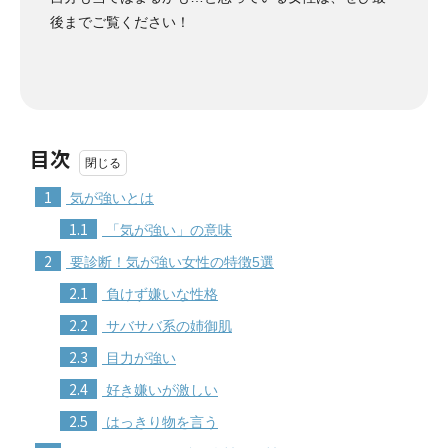
後までご覧ください！
目次
1
気が強いとは
1.1
「気が強い」の意味
2
要診断！気が強い女性の特徴5選
2.1
負けず嫌いな性格
2.2
サバサバ系の姉御肌
2.3
目力が強い
2.4
好き嫌いが激しい
2.5
はっきり物を言う