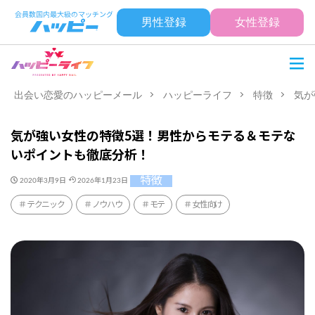
男性登録
女性登録
出会い恋愛のハッピーメール
ハッピーライフ
特徴
気が
気が強い女性の特徴5選！男性からモテる＆モテな
いポイントも徹底分析！
特徴
2020年3月9日
2026年1月23日
テクニック
ノウハウ
モテ
女性向け