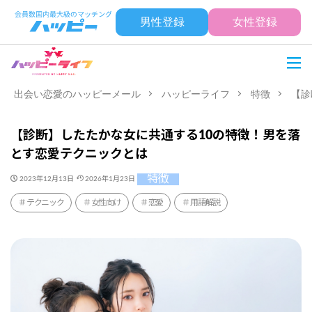
男性登録
女性登録
出会い恋愛のハッピーメール
ハッピーライフ
特徴
【診
【診断】したたかな女に共通する10の特徴！男を落
とす恋愛テクニックとは
特徴
2023年12月13日
2026年1月23日
テクニック
女性向け
恋愛
用語解説