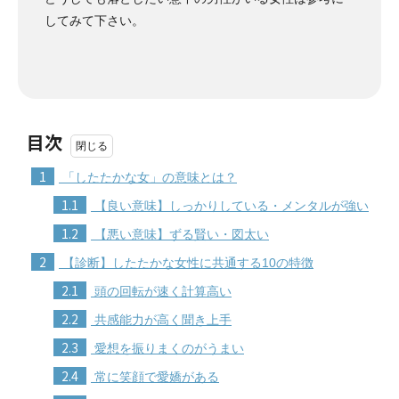
してみて下さい。
目次
1
「したたかな女」の意味とは？
1.1
【良い意味】しっかりしている・メンタルが強い
1.2
【悪い意味】ずる賢い・図太い
2
【診断】したたかな女性に共通する10の特徴
2.1
頭の回転が速く計算高い
2.2
共感能力が高く聞き上手
2.3
愛想を振りまくのがうまい
2.4
常に笑顔で愛嬌がある