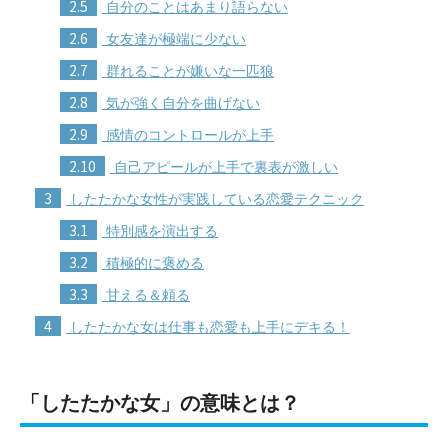
2.5
自分のことはあまり語らない
2.6
女友達が極端に少ない
2.7
群れることが嫌いな一匹狼
2.8
気が強く自分を曲げない
2.9
感情のコントロールが上手
2.10
自己アピールが上手で裏表が激しい
3
したたかな女性が実践している恋愛テクニック
3.1
特別感を演出する
3.2
積極的に褒める
3.3
甘える＆頼る
4
したたかな女は仕事も恋愛も上手にデキる！
「したたかな女」の意味とは？