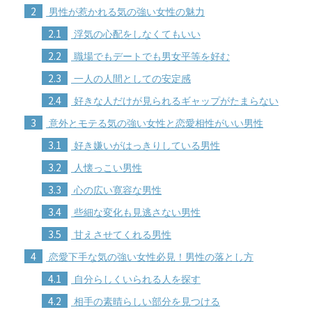
2
男性が惹かれる気の強い女性の魅力
2.1
浮気の心配をしなくてもいい
2.2
職場でもデートでも男女平等を好む
2.3
一人の人間としての安定感
2.4
好きな人だけが見られるギャップがたまらない
3
意外とモテる気の強い女性と恋愛相性がいい男性
3.1
好き嫌いがはっきりしている男性
3.2
人懐っこい男性
3.3
心の広い寛容な男性
3.4
些細な変化も見逃さない男性
3.5
甘えさせてくれる男性
4
恋愛下手な気の強い女性必見！男性の落とし方
4.1
自分らしくいられる人を探す
4.2
相手の素晴らしい部分を見つける