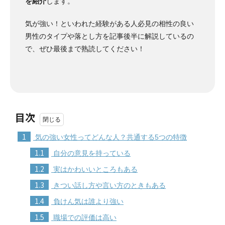
を紹介
します。
気が強い！といわれた経験がある人必見の相性の良い
男性のタイプや落とし方を記事後半に解説しているの
で、ぜひ最後まで熟読してください！
目次
1
気の強い女性ってどんな人？共通する5つの特徴
1.1
自分の意見を持っている
1.2
実はかわいいところもある
1.3
きつい話し方や言い方のときもある
1.4
負けん気は誰より強い
1.5
職場での評価は高い