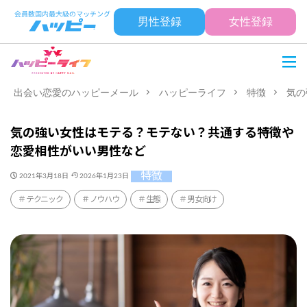
男性登録
女性登録
出会い恋愛のハッピーメール
ハッピーライフ
特徴
気の
気の強い女性はモテる？モテない？共通する特徴や
恋愛相性がいい男性など
特徴
2021年3月18日
2026年1月23日
テクニック
ノウハウ
生態
男女向け