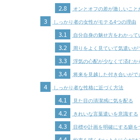
2.8
オンとオフの差が激しいこと
3
しっかり者の女性がモテる4つの理由
3.1
自分自身の魅せ方をわかって
3.2
周りをよく見ていて気遣いが
3.3
浮気の心配が少なくて済むか
3.4
将来を見越した付き合いがで
4
しっかり者な性格に近づく方法
4.1
見た目の清潔感に気を配る
4.2
きれいな言葉遣いを意識する
4.3
目標や計画を明確にする癖を
4.4