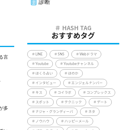
診断
おすすめタグ
LINE
SNS
Webドラマ
る言
Youtube
Youtubeチャンネル
ほくろ占い
ほのか
。
インタビュー
エンジェルナンバー
キス
コイラボ
コンプレックス
スポット
テクニック
デート
が多
ナジャ・グランディーバ
ネタ
ノウハウ
ハッピーメール