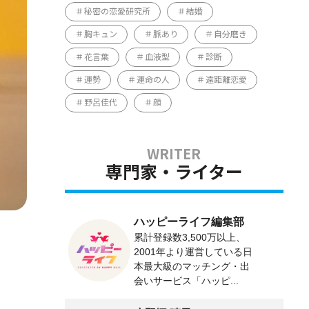
秘密の恋愛研究所
結婚
胸キュン
脈あり
自分磨き
花言葉
血液型
診断
運勢
運命の人
遠距離恋愛
野呂佳代
顔
専門家・ライター
ハッピーライフ編集部
累計登録数3,500万以上、
2001年より運営している日
本最大級のマッチング・出
会いサービス「ハッピ...