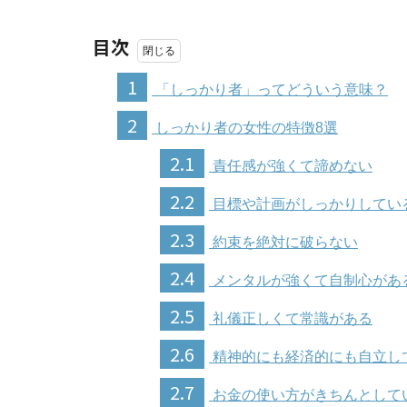
目次
1
「しっかり者」ってどういう意味？
2
しっかり者の女性の特徴8選
2.1
責任感が強くて諦めない
2.2
目標や計画がしっかりしてい
2.3
約束を絶対に破らない
2.4
メンタルが強くて自制心があ
2.5
礼儀正しくて常識がある
2.6
精神的にも経済的にも自立し
2.7
お金の使い方がきちんとして