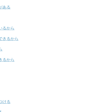
がある
いるから
できるから
ら
きるから
つける