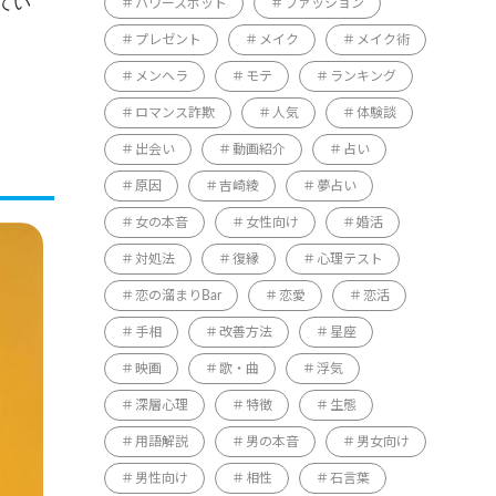
てい
パワースポット
ファッション
プレゼント
メイク
メイク術
メンヘラ
モテ
ランキング
ロマンス詐欺
人気
体験談
出会い
動画紹介
占い
原因
吉崎綾
夢占い
女の本音
女性向け
婚活
対処法
復縁
心理テスト
恋の溜まりBar
恋愛
恋活
手相
改善方法
星座
映画
歌・曲
浮気
深層心理
特徴
生態
用語解説
男の本音
男女向け
男性向け
相性
石言葉