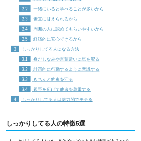
2.2
一緒にいると学べることが多いから
2.3
素直に甘えられるから
2.4
周囲の人に認めてもらいやすいから
2.5
経済的に安心できるから
3
しっかりしてる人になる方法
3.1
身だしなみや言葉遣いに気を配る
3.2
計画的に行動するように意識する
3.3
きちんと約束を守る
3.4
視野を広げて他者を尊重する
4
しっかりしてる人は魅力的でモテる
しっかりしてる人の特徴5選
しっかりしてる人には、具体的にどのような特徴があるので