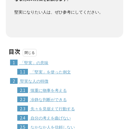
堅実になりたい人は、ぜひ参考にしてください。
目次
1
「堅実」の意味
1.1
「堅実」を使った例文
2
堅実な人の特徴
2.1
慎重に物事を考える
2.2
冷静な判断ができる
2.3
先々を見据えて行動する
2.4
自分の考えを曲げない
2.5
なかなか人を信頼しない