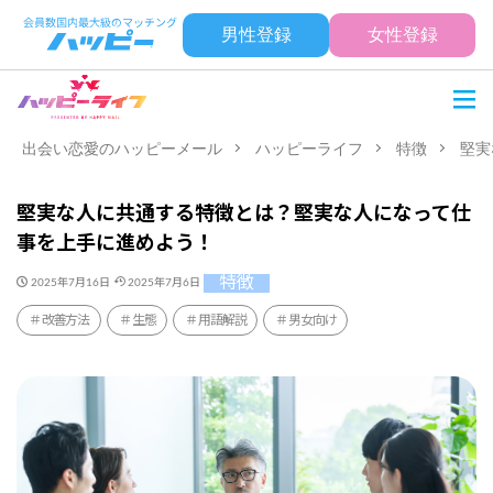
男性登録
女性登録
出会い恋愛のハッピーメール
ハッピーライフ
特徴
堅実
堅実な人に共通する特徴とは？堅実な人になって仕
事を上手に進めよう！
特徴
2025年7月16日
2025年7月6日
改善方法
生態
用語解説
男女向け