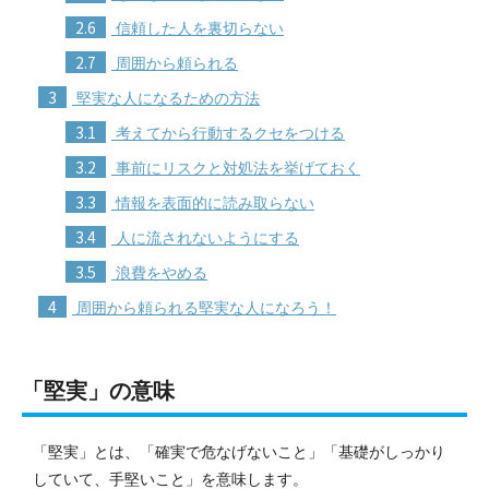
2.6
信頼した人を裏切らない
2.7
周囲から頼られる
3
堅実な人になるための方法
3.1
考えてから行動するクセをつける
3.2
事前にリスクと対処法を挙げておく
3.3
情報を表面的に読み取らない
3.4
人に流されないようにする
3.5
浪費をやめる
4
周囲から頼られる堅実な人になろう！
「堅実」の意味
「堅実」とは、「確実で危なげないこと」「基礎がしっかり
していて、手堅いこと」を意味します。