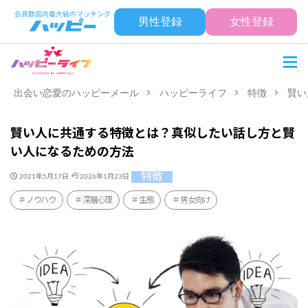
男性登録
女性登録
出会い恋愛のハッピーメール
ハッピーライフ
特徴
賢い
賢い人に共通する特徴とは？真似したい話し方と賢
い人になるための方法
特徴
2021年5月17日
2026年1月23日
ノウハウ
深層心理
生態
男女向け