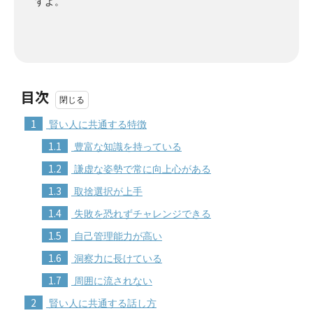
すよ。
目次
1
賢い人に共通する特徴
1.1
豊富な知識を持っている
1.2
謙虚な姿勢で常に向上心がある
1.3
取捨選択が上手
1.4
失敗を恐れずチャレンジできる
1.5
自己管理能力が高い
1.6
洞察力に長けている
1.7
周囲に流されない
2
賢い人に共通する話し方