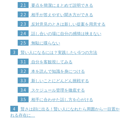
2.1
要点を簡潔にまとめて説明できる
2.2
相手が答えやすい聞き方ができる
2.3
反対意見のときは新しい提案を用意する
2.4
話し合いの場に自分の感情は挟まない
2.5
無駄に喋らない
3
賢い人になるには？実践したい5つの方法
3.1
自分を客観視してみる
3.2
本を読んで知識を身につける
3.3
新しいことにどんどん挑戦する
3.4
スケジュール管理を徹底する
3.5
相手に合わせた話し方を心がける
4
賢さは顔に出る！賢い人になれたら周囲から一目置か
れる存在に…