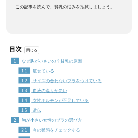
この記事を読んで、貧乳の悩みを払拭しましょう。
目次
1
なぜ胸が小さいの？貧乳の原因
1.1
痩せている
1.2
サイズの合わないブラをつけている
1.3
血液の巡りが悪い
1.4
女性ホルモンが不足している
1.5
遺伝
2
胸が小さい女性のブラの選び方
2.1
今の状態をチェックする