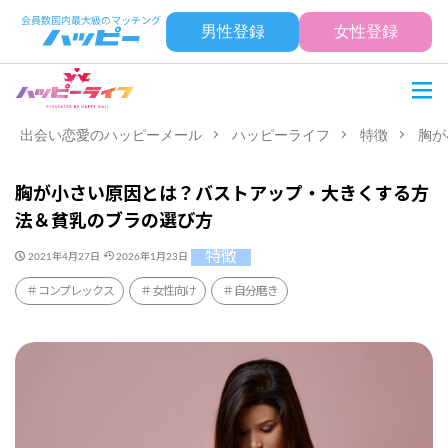
男性登録
女性登録
出会い恋愛のハッピーメール
ハッピーライフ
特徴
胸が
胸が小さい原因とは？バストアップ・大きくする方
法＆貧乳のブラの選び方
特徴
2021年4月27日
2026年1月23日
コンプレックス
女性向け
自分磨き