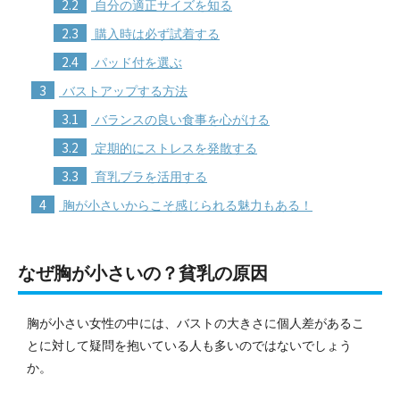
2.2
自分の適正サイズを知る
2.3
購入時は必ず試着する
2.4
パッド付を選ぶ
3
バストアップする方法
3.1
バランスの良い食事を心がける
3.2
定期的にストレスを発散する
3.3
育乳ブラを活用する
4
胸が小さいからこそ感じられる魅力もある！
なぜ胸が小さいの？貧乳の原因
胸が小さい女性の中には、バストの大きさに個人差があるこ
とに対して疑問を抱いている人も多いのではないでしょう
か。