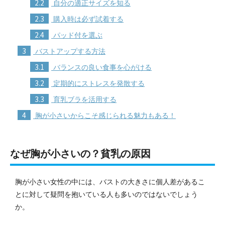
2.2
自分の適正サイズを知る
2.3
購入時は必ず試着する
2.4
パッド付を選ぶ
3
バストアップする方法
3.1
バランスの良い食事を心がける
3.2
定期的にストレスを発散する
3.3
育乳ブラを活用する
4
胸が小さいからこそ感じられる魅力もある！
なぜ胸が小さいの？貧乳の原因
胸が小さい女性の中には、バストの大きさに個人差があるこ
とに対して疑問を抱いている人も多いのではないでしょう
か。