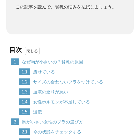
この記事を読んで、貧乳の悩みを払拭しましょう。
目次
1
なぜ胸が小さいの？貧乳の原因
1.1
痩せている
1.2
サイズの合わないブラをつけている
1.3
血液の巡りが悪い
1.4
女性ホルモンが不足している
1.5
遺伝
2
胸が小さい女性のブラの選び方
2.1
今の状態をチェックする