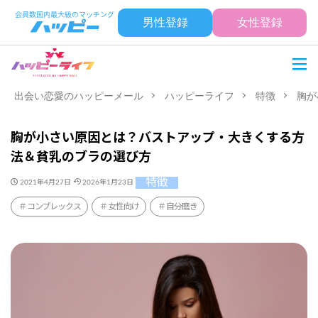
男性登録
女性登録
出会い恋愛のハッピーメール
ハッピーライフ
特徴
胸が
胸が小さい原因とは？バストアップ・大きくする方
法＆貧乳のブラの選び方
特徴
2021年4月27日
2026年1月23日
コンプレックス
女性向け
自分磨き