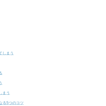
てしまう
る
う
しまう
なる5つのコツ