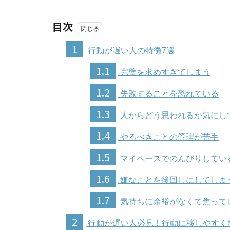
目次
1
行動が遅い人の特徴7選
1.1
完璧を求めすぎてしまう
1.2
失敗することを恐れている
1.3
人からどう思われるか気にし
1.4
やるべきことの管理が苦手
1.5
マイペースでのんびりしてい
1.6
嫌なことを後回しにしてしま
1.7
気持ちに余裕がなくて焦って
2
行動が遅い人必見！行動に移しやすく