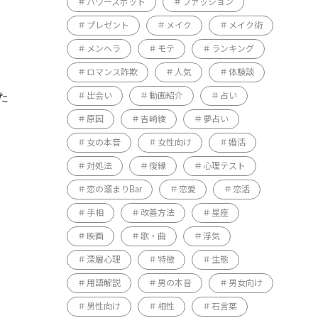
パワースポット
ファッション
プレゼント
メイク
メイク術
メンヘラ
モテ
ランキング
ロマンス詐欺
人気
体験談
た
出会い
動画紹介
占い
原因
吉崎綾
夢占い
女の本音
女性向け
婚活
対処法
復縁
心理テスト
恋の溜まりBar
恋愛
恋活
手相
改善方法
星座
映画
歌・曲
浮気
深層心理
特徴
生態
用語解説
男の本音
男女向け
男性向け
相性
石言葉