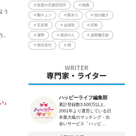
秘密の恋愛研究所
結婚
よう
胸キュン
脈あり
自分磨き
花言葉
血液型
診断
う。
運勢
運命の人
遠距離恋愛
野呂佳代
顔
専門家・ライター
ハッピーライフ編集部
い」
累計登録数3,500万以上、
2001年より運営している日
本最大級のマッチング・出
会いサービス「ハッピ...