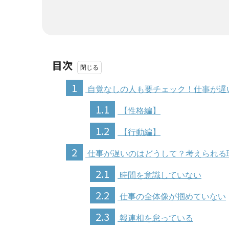
目次
1
自覚なしの人も要チェック！仕事が遅
1.1
【性格編】
1.2
【行動編】
2
仕事が遅いのはどうして？考えられる
2.1
時間を意識していない
2.2
仕事の全体像が掴めていない
2.3
報連相を怠っている