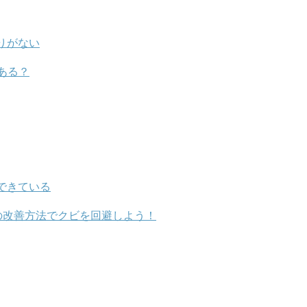
りがない
ある？
できている
の改善方法でクビを回避しよう！