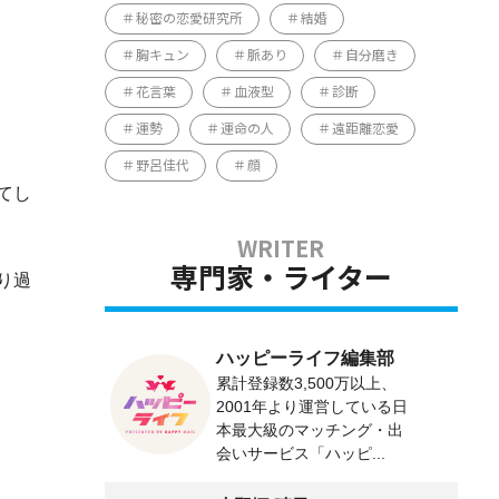
秘密の恋愛研究所
結婚
胸キュン
脈あり
自分磨き
花言葉
血液型
診断
運勢
運命の人
遠距離恋愛
野呂佳代
顔
てし
専門家・ライター
り過
ハッピーライフ編集部
累計登録数3,500万以上、
2001年より運営している日
本最大級のマッチング・出
会いサービス「ハッピ...