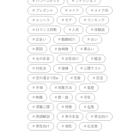
パワースポット
ファッション
プレゼント
メイク
メイク術
メンヘラ
モテ
ランキング
ロマンス詐欺
人気
体験談
出会い
動画紹介
占い
原因
吉崎綾
夢占い
女の本音
女性向け
婚活
対処法
復縁
心理テスト
恋の溜まりBar
恋愛
恋活
手相
改善方法
星座
映画
歌・曲
浮気
深層心理
特徴
生態
用語解説
男の本音
男女向け
男性向け
相性
石言葉