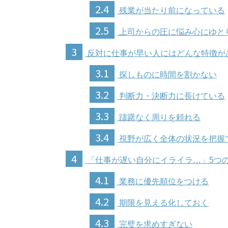
2.4
残業が当たり前になっている
2.5
上司からの圧に悩み心にゆと
3
反対に仕事が早い人にはどんな特徴が
3.1
探しものに時間を割かない
3.2
判断力・決断力に長けている
3.3
躊躇なく周りを頼れる
3.4
視野が広く全体の状況を把握
4
「仕事が遅い自分にイライラ…」5つ
4.1
業務に優先順位をつける
4.2
期限を見える化しておく
4.3
完璧を求めすぎない