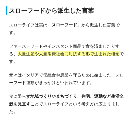
スローフードから派生した言葉
スローライフは実は「
スローフード
」から派生した言葉で
す。
ファーストフードやインスタント商品で食を済ましたりす
る、
大量生産や大量消費社会に対抗する形で生まれた概念
で
す。
元々はイタリアで伝統食や農業を守るために始まった、スロ
ーフード運動がきっかけといわれています。
食に限らず
地域づくり
や
まちづくり
、
住宅
、
運動など生活全
般を見直す
ことでスローライフという考え方は広まりまし
た。