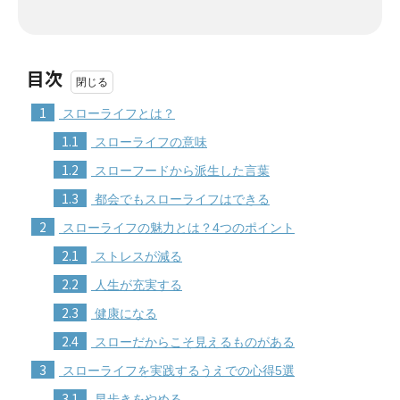
目次
1
スローライフとは？
1.1
スローライフの意味
1.2
スローフードから派生した言葉
1.3
都会でもスローライフはできる
2
スローライフの魅力とは？4つのポイント
2.1
ストレスが減る
2.2
人生が充実する
2.3
健康になる
2.4
スローだからこそ見えるものがある
3
スローライフを実践するうえでの心得5選
3.1
早歩きをやめる