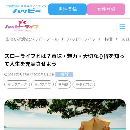
男性登録
女性登録
出会い恋愛のハッピーメール
ハッピーライフ
特徴
スロ
スローライフとは？意味・魅力・大切な心得を知っ
て人生を充実させよう
特徴
2021年5月27日
2025年2月12日
テクニック
ノウハウ
特徴
男女向け