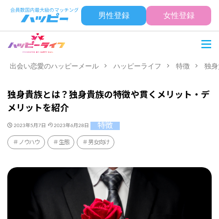
男性登録
女性登録
出会い恋愛のハッピーメール
ハッピーライフ
特徴
独身
独身貴族とは？独身貴族の特徴や貫くメリット・デ
メリットを紹介
特徴
2023年5月7日
2023年6月28日
ノウハウ
生態
男女向け