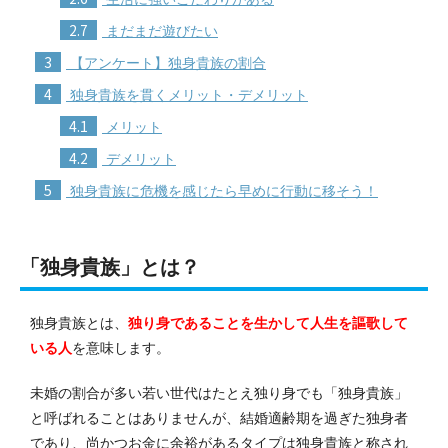
2.7
まだまだ遊びたい
3
【アンケート】独身貴族の割合
4
独身貴族を貫くメリット・デメリット
4.1
メリット
4.2
デメリット
5
独身貴族に危機を感じたら早めに行動に移そう！
「独身貴族」とは？
独身貴族とは、
独り身であることを生かして人生を謳歌して
いる人
を意味します。
未婚の割合が多い若い世代はたとえ独り身でも「独身貴族」
と呼ばれることはありませんが、結婚適齢期を過ぎた独身者
であり、尚かつお金に余裕があるタイプは独身貴族と称され