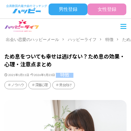
男性登録
女性登録
出会い恋愛のハッピーメール
ハッピーライフ
特徴
ため
ため息をついても幸せは逃げない？ため息の効果・
心理・注意点まとめ
特徴
2021年1月11日
2026年1月23日
ノウハウ
深層心理
男女向け