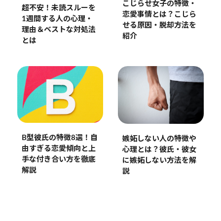
こじらせ女子の特徴・
超不安！未読スルーを
恋愛事情とは？こじら
1週間する人の心理・
せる原因・脱却方法を
理由＆ベストな対処法
紹介
とは
B型彼氏の特徴8選！自
嫉妬しない人の特徴や
由すぎる恋愛傾向と上
心理とは？彼氏・彼女
手な付き合い方を徹底
に嫉妬しない方法を解
解説
説