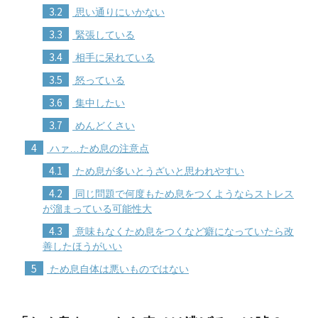
3.2
思い通りにいかない
3.3
緊張している
3.4
相手に呆れている
3.5
怒っている
3.6
集中したい
3.7
めんどくさい
4
ハァ…ため息の注意点
4.1
ため息が多いとうざいと思われやすい
4.2
同じ問題で何度もため息をつくようならストレス
が溜まっている可能性大
4.3
意味もなくため息をつくなど癖になっていたら改
善したほうがいい
5
ため息自体は悪いものではない