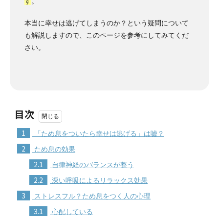
す
。
本当に幸せは逃げてしまうのか？という疑問について
も解説しますので、このページを参考にしてみてくだ
さい。
目次
1
「ため息をついたら幸せは逃げる」は嘘？
2
ため息の効果
2.1
自律神経のバランスが整う
2.2
深い呼吸によるリラックス効果
3
ストレスフル？ため息をつく人の心理
3.1
心配している