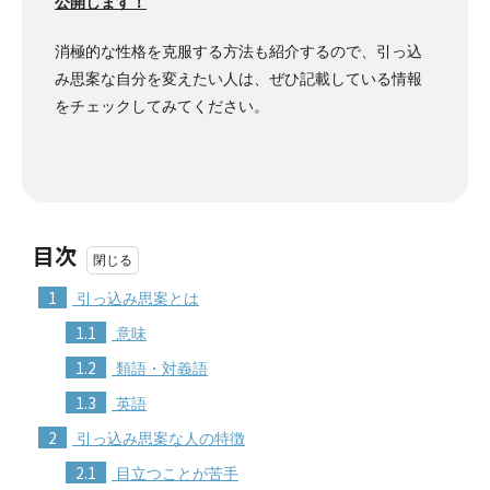
公開します！
消極的な性格を克服する方法も紹介するので、引っ込
み思案な自分を変えたい人は、ぜひ記載している情報
をチェックしてみてください。
目次
1
引っ込み思案とは
1.1
意味
1.2
類語・対義語
1.3
英語
2
引っ込み思案な人の特徴
2.1
目立つことが苦手