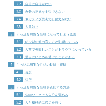
2.2
自分に自信がない
2.3
自分の意見を主張できない
2.4
ネガティブ思考で行動力がない
2.5
人見知り
3
引っ込み思案な性格になってしまう原因
3.1
幼少期の親の育て方が影響している
3.2
人前で失敗したことがトラウマになっている
3.3
過去にいじめを受けたことがある
4
引っ込み思案な性格の長所・短所
4.1
長所
4.2
短所
5
引っ込み思案な性格を克服する方法
5.1
些細なことでも自分を褒める
5.2
人と積極的に接点を持つ