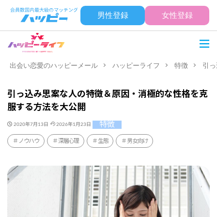
男性登録
女性登録
出会い恋愛のハッピーメール
ハッピーライフ
特徴
引っ
引っ込み思案な人の特徴＆原因・消極的な性格を克
服する方法を大公開
特徴
2020年7月13日
2026年1月23日
ノウハウ
深層心理
生態
男女向け