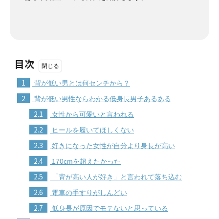
目次
1
背が低い男とは何センチから？
2
背が低い男性ならわかる低身長男子あるある
2.1
女性から可愛いと言われる
2.2
ヒールを履いてほしくない
2.3
好きになった女性が自分より身長が高い
2.4
170cmを超えたかった
2.5
「背が高い人が好き」と言われて落ち込む
2.6
電車の手すりがしんどい
2.7
低身長が原因でモテないと思っている