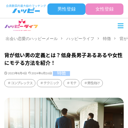
男性登録
女性登録
出会い恋愛のハッピーメール
ハッピーライフ
特徴
背が
背が低い男の定義とは？低身長男子あるあるや女性
にモテる方法を紹介！
特徴
2023年8月4日
2024年6月26日
コンプレックス
テクニック
モテ
男性向け