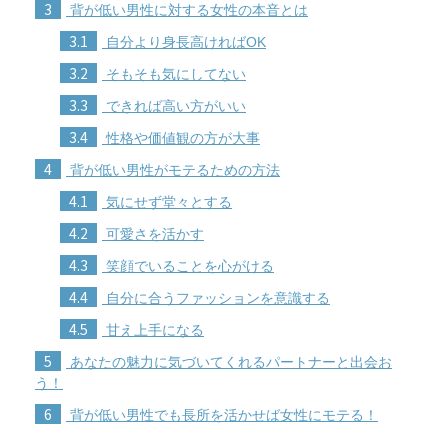
3
背が低い男性に対する女性の本音とは
3.1
自分より身長高ければOK
3.2
そもそも気にしてない
3.3
できれば高い方がいい
3.4
性格や価値観の方が大事
4
背が低い男性がモテるための方法
4.1
気にせず堂々とする
4.2
可愛さを活かす
4.3
笑顔でいることを心がける
4.4
自分に合うファッションを意識する
4.5
甘え上手になる
5
あなたの魅力に気づいてくれるパートナーと出会お
う！
6
背が低い男性でも長所を活かせば女性にモテる！