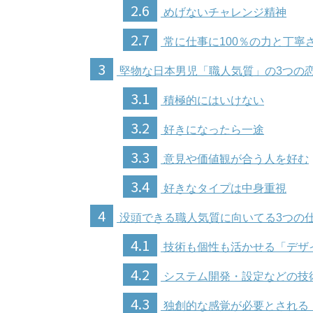
2.6
めげないチャレンジ精神
2.7
常に仕事に100％の力と丁寧
3
堅物な日本男児「職人気質」の3つの
3.1
積極的にはいけない
3.2
好きになったら一途
3.3
意見や価値観が合う人を好む
3.4
好きなタイプは中身重視
4
没頭できる職人気質に向いてる3つの
4.1
技術も個性も活かせる「デザ
4.2
システム開発・設定などの技
4.3
独創的な感覚が必要とされる