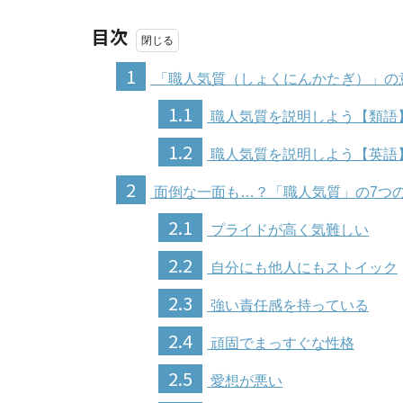
目次
1
「職人気質（しょくにんかたぎ）」の
1.1
職人気質を説明しよう【類語
1.2
職人気質を説明しよう【英語
2
面倒な一面も…？「職人気質」の7つ
2.1
プライドが高く気難しい
2.2
自分にも他人にもストイック
2.3
強い責任感を持っている
2.4
頑固でまっすぐな性格
2.5
愛想が悪い