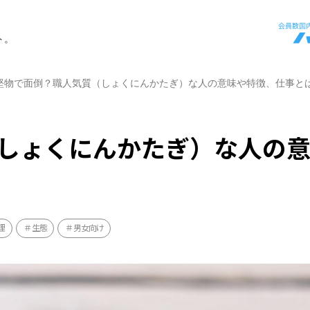
ト。
堅物で面倒？職人気質（しょくにんかたぎ）な人の意味や特徴、仕事と
しょくにんかたぎ）な人の
理
生態
男女向け