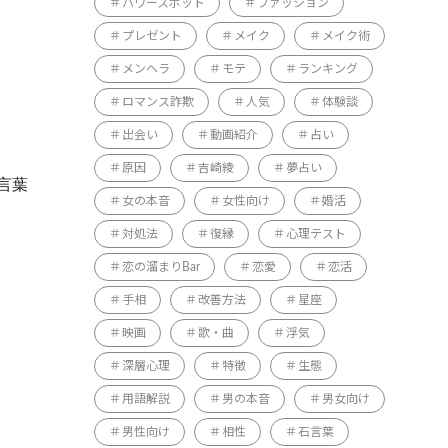
パワースポット
ファッション
プレゼント
メイク
メイク術
メンヘラ
モテ
ランキング
ロマンス詐欺
人気
体験談
出会い
動画紹介
占い
原因
吉崎綾
夢占い
言葉
女の本音
女性向け
婚活
対処法
復縁
心理テスト
恋の溜まりBar
恋愛
恋活
手相
改善方法
星座
映画
歌・曲
浮気
深層心理
特徴
生態
用語解説
男の本音
男女向け
男性向け
相性
石言葉