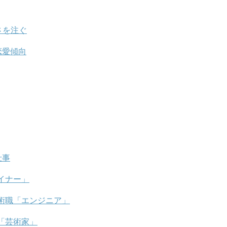
さを注ぐ
恋愛傾向
仕事
イナー」
術職「エンジニア」
「芸術家」