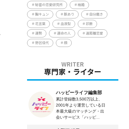
秘密の恋愛研究所
結婚
胸キュン
脈あり
自分磨き
花言葉
血液型
診断
。
運勢
運命の人
遠距離恋愛
野呂佳代
顔
専門家・ライター
ハッピーライフ編集部
累計登録数3,500万以上、
2001年より運営している日
本最大級のマッチング・出
会いサービス「ハッピ...