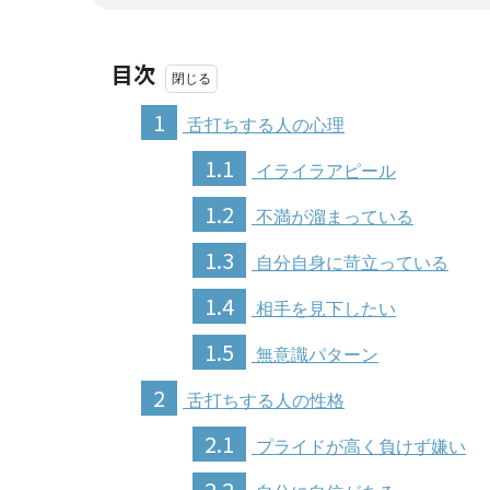
目次
1
舌打ちする人の心理
1.1
イライラアピール
1.2
不満が溜まっている
1.3
自分自身に苛立っている
1.4
相手を見下したい
1.5
無意識パターン
2
舌打ちする人の性格
2.1
プライドが高く負けず嫌い
2.2