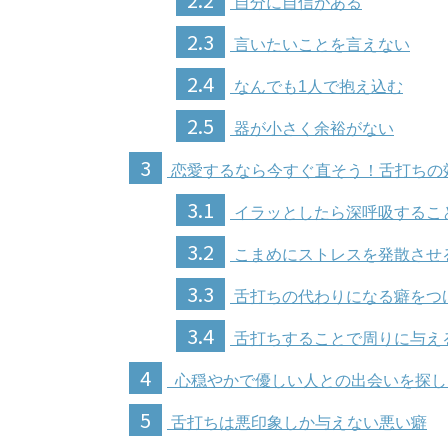
自分に自信がある
2.3
言いたいことを言えない
2.4
なんでも1人で抱え込む
2.5
器が小さく余裕がない
3
恋愛するなら今すぐ直そう！舌打ちの
3.1
イラッとしたら深呼吸するこ
3.2
こまめにストレスを発散させ
3.3
舌打ちの代わりになる癖をつ
3.4
舌打ちすることで周りに与え
4
心穏やかで優しい人との出会いを探し
5
舌打ちは悪印象しか与えない悪い癖