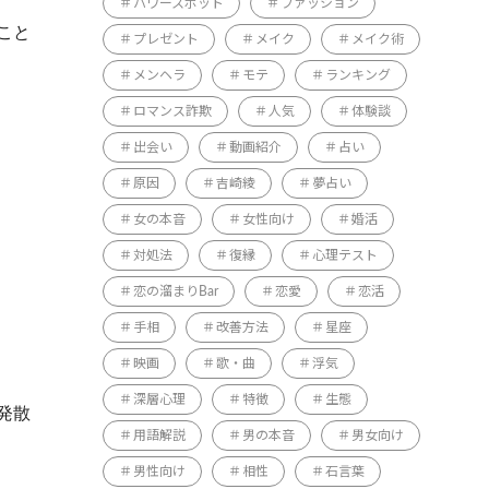
パワースポット
ファッション
こと
プレゼント
メイク
メイク術
メンヘラ
モテ
ランキング
ロマンス詐欺
人気
体験談
出会い
動画紹介
占い
原因
吉崎綾
夢占い
女の本音
女性向け
婚活
対処法
復縁
心理テスト
恋の溜まりBar
恋愛
恋活
手相
改善方法
星座
映画
歌・曲
浮気
深層心理
特徴
生態
発散
用語解説
男の本音
男女向け
男性向け
相性
石言葉