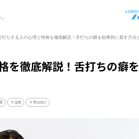
ト。
舌打ちする人の心理と性格を徹底解説！舌打ちの癖を効果的に直す方法
格を徹底解説！舌打ちの癖
理
生態
男女向け