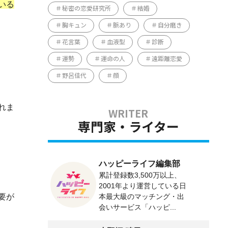
いる
秘密の恋愛研究所
結婚
胸キュン
脈あり
自分磨き
花言葉
血液型
診断
運勢
運命の人
遠距離恋愛
野呂佳代
顔
れま
専門家・ライター
ハッピーライフ編集部
累計登録数3,500万以上、
2001年より運営している日
要が
本最大級のマッチング・出
会いサービス「ハッピ...