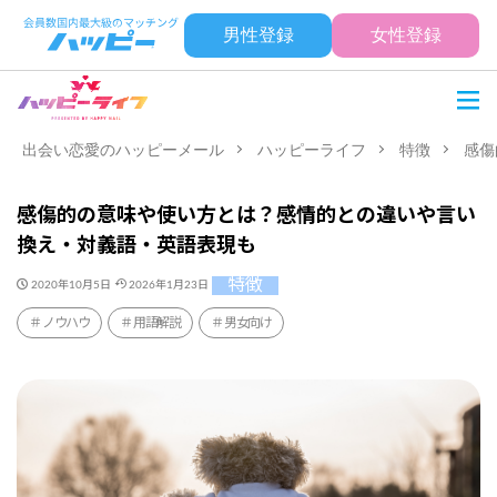
男性登録
女性登録
出会い恋愛のハッピーメール
ハッピーライフ
特徴
感傷
感傷的の意味や使い方とは？感情的との違いや言い
換え・対義語・英語表現も
特徴
2020年10月5日
2026年1月23日
ノウハウ
用語解説
男女向け