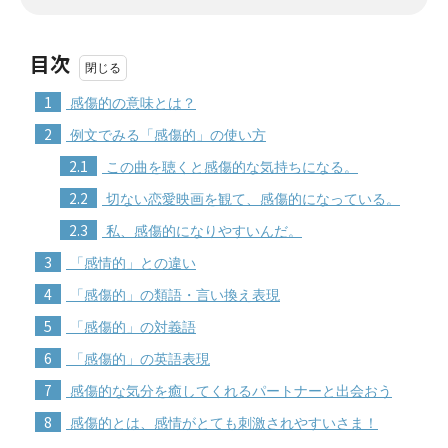
目次
1
感傷的の意味とは？
2
例文でみる「感傷的」の使い方
2.1
この曲を聴くと感傷的な気持ちになる。
2.2
切ない恋愛映画を観て、感傷的になっている。
2.3
私、感傷的になりやすいんだ。
3
「感情的」との違い
4
「感傷的」の類語・言い換え表現
5
「感傷的」の対義語
6
「感傷的」の英語表現
7
感傷的な気分を癒してくれるパートナーと出会おう
8
感傷的とは、感情がとても刺激されやすいさま！