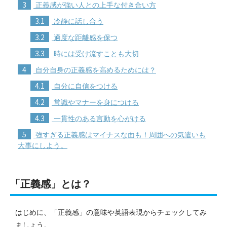
3
正義感が強い人との上手な付き合い方
3.1
冷静に話し合う
3.2
適度な距離感を保つ
3.3
時には受け流すことも大切
4
自分自身の正義感を高めるためには？
4.1
自分に自信をつける
4.2
常識やマナーを身につける
4.3
一貫性のある言動を心がける
5
強すぎる正義感はマイナスな面も！周囲への気遣いも
大事にしよう。
「正義感」とは？
はじめに、「正義感」の意味や英語表現からチェックしてみ
ましょう。