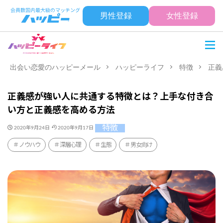
男性登録
女性登録
出会い恋愛のハッピーメール
ハッピーライフ
特徴
正義
正義感が強い人に共通する特徴とは？上手な付き合
い方と正義感を高める方法
特徴
2020年9月24日
2020年9月17日
ノウハウ
深層心理
生態
男女向け