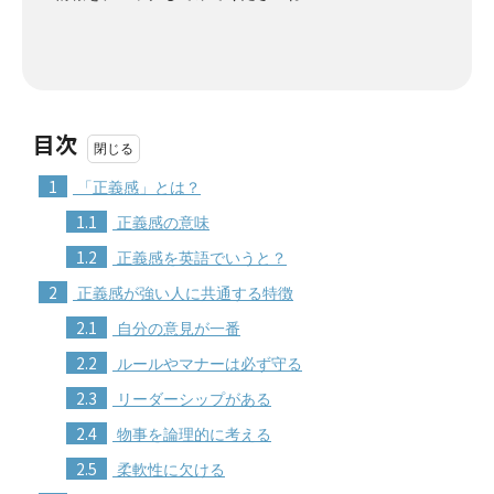
目次
1
「正義感」とは？
1.1
正義感の意味
1.2
正義感を英語でいうと？
2
正義感が強い人に共通する特徴
2.1
自分の意見が一番
2.2
ルールやマナーは必ず守る
2.3
リーダーシップがある
2.4
物事を論理的に考える
2.5
柔軟性に欠ける