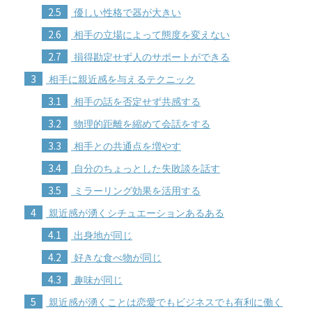
2.5
優しい性格で器が大きい
2.6
相手の立場によって態度を変えない
2.7
損得勘定せず人のサポートができる
3
相手に親近感を与えるテクニック
3.1
相手の話を否定せず共感する
3.2
物理的距離を縮めて会話をする
3.3
相手との共通点を増やす
3.4
自分のちょっとした失敗談を話す
3.5
ミラーリング効果を活用する
4
親近感が湧くシチュエーションあるある
4.1
出身地が同じ
4.2
好きな食べ物が同じ
4.3
趣味が同じ
5
親近感が湧くことは恋愛でもビジネスでも有利に働く