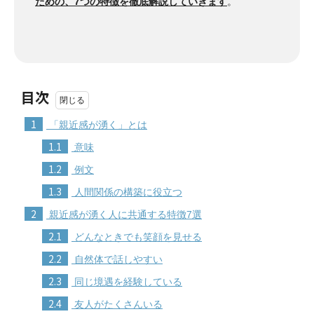
ための、7つの特徴を徹底解説していきます
。
目次
1
「親近感が湧く」とは
1.1
意味
1.2
例文
1.3
人間関係の構築に役立つ
2
親近感が湧く人に共通する特徴7選
2.1
どんなときでも笑顔を見せる
2.2
自然体で話しやすい
2.3
同じ境遇を経験している
2.4
友人がたくさんいる