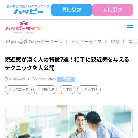
男性登録
女性登録
出会い恋愛のハッピーメール
ハッピーライフ
特徴
親近
親近感が湧く人の特徴7選！相手に親近感を与える
テクニックを大公開
特徴
2020年6月18日
2026年1月6日
テクニック
深層心理
生態
男女向け