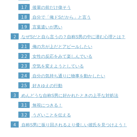
1.7
後輩の前だけ偉そう
1.8
自分で「俺ドSだから」と言う
1.9
言葉遣いが悪い
2
なぜSだと自ら言うの？自称S男の中に潜む心理とは？
2.1
俺の方が上だとアピールしたい
2.2
女性の反応をみて楽しんでいる
2.3
空気を変えようとしている
2.4
自分の気持ち通りに物事を動かしたい
2.5
好きゆえの行動
3
めんどうな自称S男に好かれたときの上手な対処法
3.1
無視につきる！
3.2
うざいことを伝える
4
自称S男に振り回されるより優しい彼氏を見つけよう！