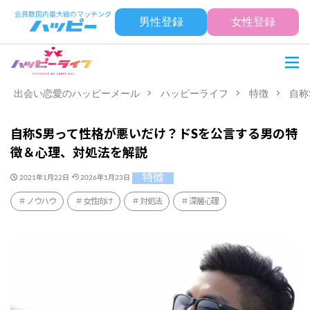
男性登録
女性登録
出会い恋愛のハッピーメール
ハッピーライフ
特徴
自称
自称S男って性格が悪いだけ？ドSを公言する男の特
徴＆心理、対処法を解説
特徴
2021年1月22日
2026年1月23日
ノウハウ
女性向け
対処法
深層心理