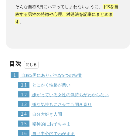
そんな自称S男にハマってしまわないように、
ドSを自
称する男性の特徴や心理、対処法を記事にまとめま
す
。
目次
1
自称S男にありがちな9つの特徴
1.1
とにかく性格が悪い
1.2
嫌がっている女性の気持ちがわからない
1.3
嫌な気持ちにさせても開き直り
1.4
自分大好き人間
1.5
精神的にお子ちゃま
1.6
自己中心的でわがまま