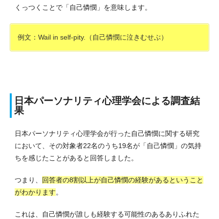
くっつくことで「自己憐憫」を意味します。
例文：Wail in self-pity.（自己憐憫に泣きむせぶ）
日本パーソナリティ心理学会による調査結
果
日本パーソナリティ心理学会が行った自己憐憫に関する研究
において、その対象者22名のうち19名が「自己憐憫」の気持
ちを感じたことがあると回答しました。
つまり、
回答者の8割以上が自己憐憫の経験があるということ
がわかります
。
これは、自己憐憫が誰しも経験する可能性のあるありふれた