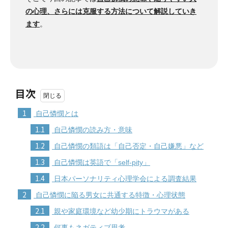
の心理、さらには克服する方法について解説していき
ます
。
目次
1
自己憐憫とは
1.1
自己憐憫の読み方・意味
1.2
自己憐憫の類語は「自己否定・自己嫌悪」など
1.3
自己憐憫は英語で「self-pity」
1.4
日本パーソナリティ心理学会による調査結果
2
自己憐憫に陥る男女に共通する特徴・心理状態
2.1
親や家庭環境など幼少期にトラウマがある
2.2
何事もネガティブ思考