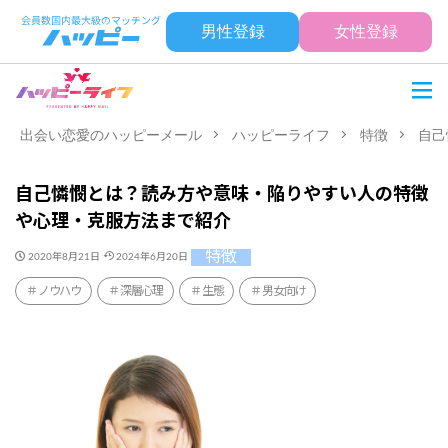
男性登録
女性登録
出会い恋愛のハッピーメール
ハッピーライフ
特徴
自己
自己憐憫とは？読み方や意味・陥りやすい人の特徴
や心理・克服方法まで紹介
特徴
2020年8月21日
2024年6月20日
ノウハウ
深層心理
生態
男女向け