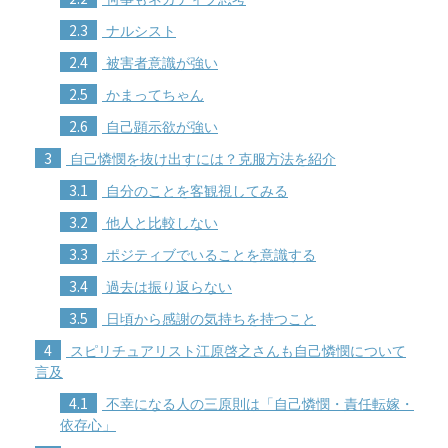
2.3
ナルシスト
2.4
被害者意識が強い
2.5
かまってちゃん
2.6
自己顕示欲が強い
3
自己憐憫を抜け出すには？克服方法を紹介
3.1
自分のことを客観視してみる
3.2
他人と比較しない
3.3
ポジティブでいることを意識する
3.4
過去は振り返らない
3.5
日頃から感謝の気持ちを持つこと
4
スピリチュアリスト江原啓之さんも自己憐憫について
言及
4.1
不幸になる人の三原則は「自己憐憫・責任転嫁・
依存心」