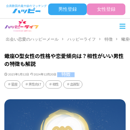
男性登録
女性登録
出会い恋愛のハッピーメール
ハッピーライフ
特徴
蠍座
蠍座O型女性の性格や恋愛傾向は？相性がいい男性
の特徴も解説
特徴
2025年1月12日
2024年12月20日
星座
男性向け
相性
血液型