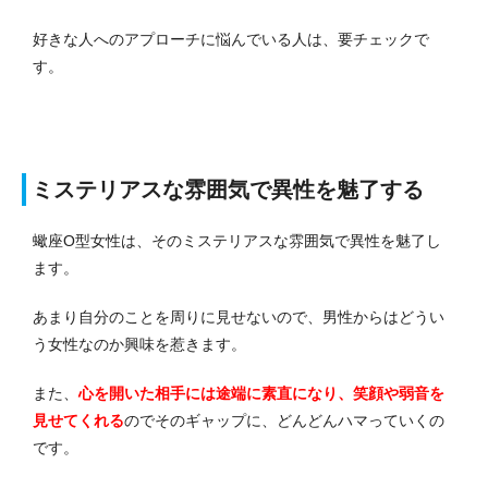
好きな人へのアプローチに悩んでいる人は、要チェックで
す。
ミステリアスな雰囲気で異性を魅了する
蠍座O型女性は、そのミステリアスな雰囲気で異性を魅了し
ます。
あまり自分のことを周りに見せないので、男性からはどうい
う女性なのか興味を惹きます。
また、
心を開いた相手には途端に素直になり、笑顔や弱音を
見せてくれる
のでそのギャップに、どんどんハマっていくの
です。