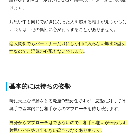
けます。
片思い中も同じで好きになった人を超える相手が見つからな
い限りは、他の異性に心変わりすることがありません。
恋人関係でもパートナーだけにしか目に入らない蠍座O型女
性なので、浮気の心配もないでしょう
。
基本的には待ちの姿勢
時に大胆な行動をとる蠍座O型女性ですが、恋愛に対しては
奥手で基本的には相手からのアプローチを待ち続けます。
自分からアプローチはできないので、相手へ想いが伝わらず
片思いから抜け出せない恋も少なくありません
。