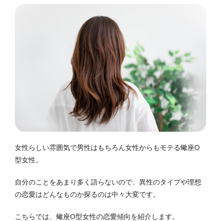
女性らしい雰囲気で男性はもちろん女性からもモテる蠍座O
型女性。
自分のことをあまり多く語らないので、異性のタイプや理想
の恋愛はどんなものか探るのは中々大変です。
こちらでは、蠍座O型女性の恋愛傾向を紹介します。