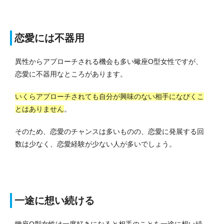
恋愛には不器用
異性からアプローチされる機会も多い蠍座O型女性ですが、
恋愛に不器用なところがあります。
いくらアプローチされても自分が興味のない相手になびくこ
とはありません
。
そのため、恋愛のチャンスは多いものの、恋愛に発展する回
数は少なく、恋愛経験が少ない人が多いでしょう。
一途に想い続ける
蠍座O型女性は一度好きになると相手のことを一途に想い続