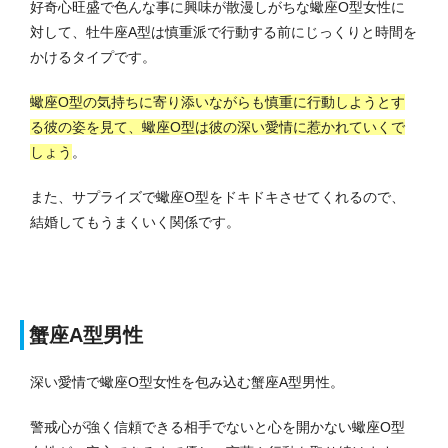
好奇心旺盛で色んな事に興味が散漫しがちな蠍座O型女性に
対して、牡牛座A型は慎重派で行動する前にじっくりと時間を
かけるタイプです。
蠍座O型の気持ちに寄り添いながらも慎重に行動しようとす
る彼の姿を見て、蠍座O型は彼の深い愛情に惹かれていくで
しょう
。
また、サプライズで蠍座O型をドキドキさせてくれるので、
結婚してもうまくいく関係です。
蟹座A型男性
深い愛情で蠍座O型女性を包み込む蟹座A型男性。
警戒心が強く信頼できる相手でないと心を開かない蠍座O型