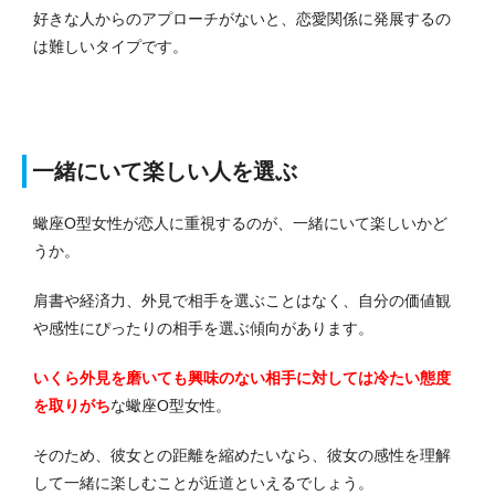
好きな人からのアプローチがないと、恋愛関係に発展するの
は難しいタイプです。
一緒にいて楽しい人を選ぶ
蠍座O型女性が恋人に重視するのが、一緒にいて楽しいかど
うか。
肩書や経済力、外見で相手を選ぶことはなく、自分の価値観
や感性にぴったりの相手を選ぶ傾向があります。
いくら外見を磨いても興味のない相手に対しては冷たい態度
を取りがち
な蠍座O型女性。
そのため、彼女との距離を縮めたいなら、彼女の感性を理解
して一緒に楽しむことが近道といえるでしょう。