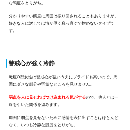
な態度をとりがち。
分かりやすい態度に周囲は振り回されることもありますが、
好きな人に対しては情が厚く真っ直ぐで憎めないタイプで
す。
警戒心が強く冷静
蠍座O型女性は警戒心が強いうえにプライドも高いので、周
囲にダメな部分や弱気なところを見せません。
弱点を人に見せればつけ込まれる気がする
ので、他人とは一
線を引いた関係を望みます。
周囲に弱点を見せないために感情を表に出すことはほとんど
なく、いつも冷静な態度をとりがち。