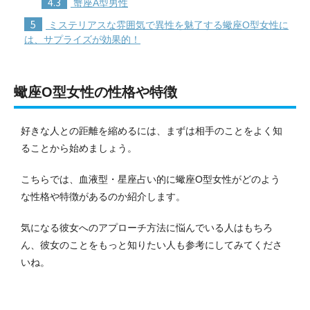
4.3
蟹座A型男性
5
ミステリアスな雰囲気で異性を魅了する蠍座O型女性に
は、サプライズが効果的！
蠍座O型女性の性格や特徴
好きな人との距離を縮めるには、まずは相手のことをよく知
ることから始めましょう。
こちらでは、血液型・星座占い的に蠍座O型女性がどのよう
な性格や特徴があるのか紹介します。
気になる彼女へのアプローチ方法に悩んでいる人はもちろ
ん、彼女のことをもっと知りたい人も参考にしてみてくださ
いね。