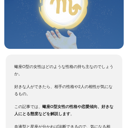
蠍座O型の女性はどのような性格の持ち主なのでしょう
か。
好きな人ができたら、相手の性格や2人の相性が気にな
るもの。
この記事では、
蠍座O型女性の性格や恋愛傾向、好きな
人にとる態度などを解説します
。
血液型と星座が分かれば診断できるので、気になる相