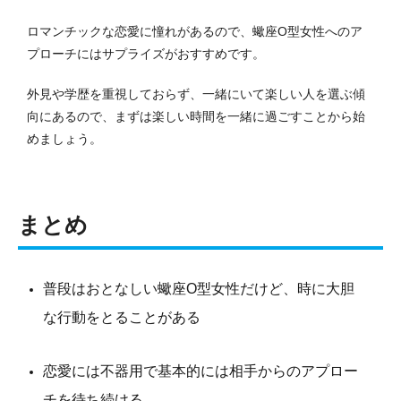
ロマンチックな恋愛に憧れがあるので、蠍座O型女性へのア
プローチにはサプライズがおすすめです。
外見や学歴を重視しておらず、一緒にいて楽しい人を選ぶ傾
向にあるので、まずは楽しい時間を一緒に過ごすことから始
めましょう。
まとめ
普段はおとなしい蠍座O型女性だけど、時に大胆
な行動をとることがある
恋愛には不器用で基本的には相手からのアプロー
チを待ち続ける