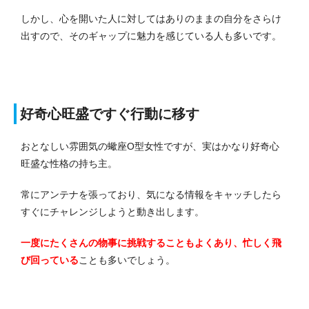
しかし、心を開いた人に対してはありのままの自分をさらけ
出すので、そのギャップに魅力を感じている人も多いです。
好奇心旺盛ですぐ行動に移す
おとなしい雰囲気の蠍座O型女性ですが、実はかなり好奇心
旺盛な性格の持ち主。
常にアンテナを張っており、気になる情報をキャッチしたら
すぐにチャレンジしようと動き出します。
一度にたくさんの物事に挑戦することもよくあり、忙しく飛
び回っている
ことも多いでしょう。