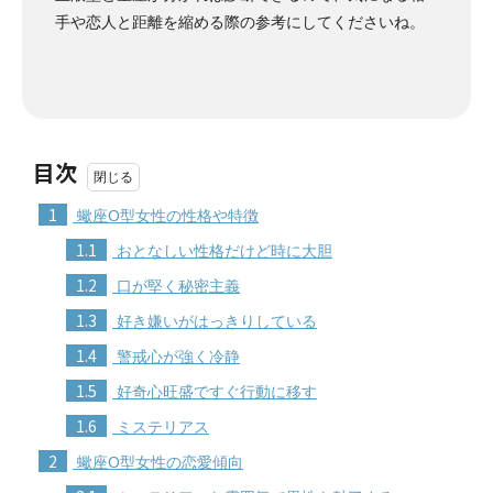
手や恋人と距離を縮める際の参考にしてくださいね。
目次
1
蠍座O型女性の性格や特徴
1.1
おとなしい性格だけど時に大胆
1.2
口が堅く秘密主義
1.3
好き嫌いがはっきりしている
1.4
警戒心が強く冷静
1.5
好奇心旺盛ですぐ行動に移す
1.6
ミステリアス
2
蠍座O型女性の恋愛傾向