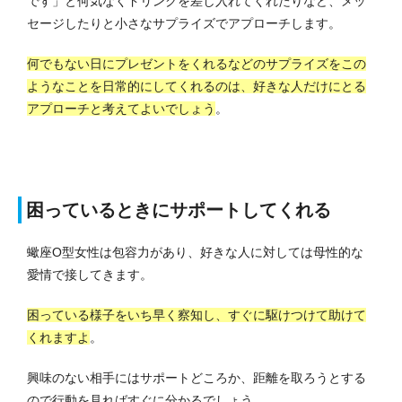
です」と何気なくドリンクを差し入れてくれたりなど、メッ
セージしたりと小さなサプライズでアプローチします。
何でもない日にプレゼントをくれるなどのサプライズをこの
ようなことを日常的にしてくれるのは、好きな人だけにとる
アプローチと考えてよいでしょう
。
困っているときにサポートしてくれる
蠍座O型女性は包容力があり、好きな人に対しては母性的な
愛情で接してきます。
困っている様子をいち早く察知し、すぐに駆けつけて助けて
くれますよ
。
興味のない相手にはサポートどころか、距離を取ろうとする
ので行動を見ればすぐに分かるでしょう。