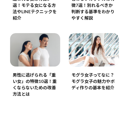
選！モテる女になる方
徴7選！別れるべきか
法やLINEテクニックを
判断する基準をわかり
紹介
やすく解説
モグラ女子ってなに？
男性に逃げられる「重
モグラ女子の魅力やボ
い女」の特徴10選！重
ディ作りの基本を紹介
くならないための改善
方法とは