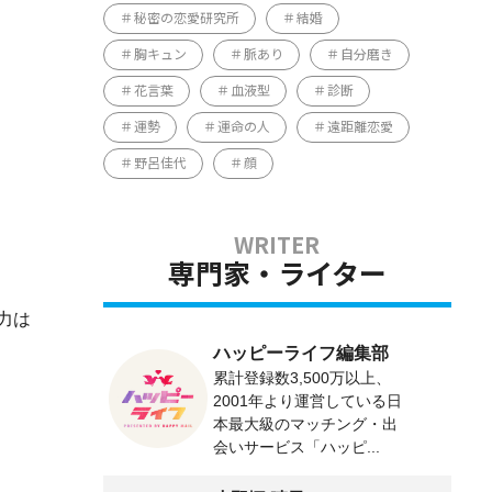
秘密の恋愛研究所
結婚
胸キュン
脈あり
自分磨き
。
花言葉
血液型
診断
運勢
運命の人
遠距離恋愛
野呂佳代
顔
専門家・ライター
力は
ハッピーライフ編集部
累計登録数3,500万以上、
2001年より運営している日
本最大級のマッチング・出
会いサービス「ハッピ...