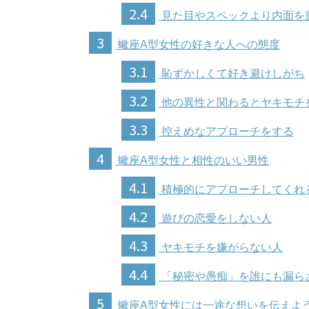
2.4
見た目やスペックより内面を
3
蠍座A型女性の好きな人への態度
3.1
恥ずかしくて好き避けしがち
3.2
他の異性と関わるとヤキモチ
3.3
控えめなアプローチをする
4
蠍座A型女性と相性のいい男性
4.1
積極的にアプローチしてくれ
4.2
遊びの恋愛をしない人
4.3
ヤキモチを嫌がらない人
4.4
「秘密や愚痴」を誰にも漏ら
5
蠍座A型女性には一途な想いを伝えよ