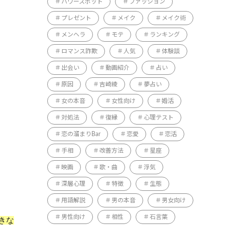
パワースポット
ファッション
プレゼント
メイク
メイク術
メンヘラ
モテ
ランキング
ロマンス詐欺
人気
体験談
出会い
動画紹介
占い
原因
吉崎綾
夢占い
女の本音
女性向け
婚活
対処法
復縁
心理テスト
恋の溜まりBar
恋愛
恋活
手相
改善方法
星座
映画
歌・曲
浮気
深層心理
特徴
生態
用語解説
男の本音
男女向け
男性向け
相性
石言葉
きな