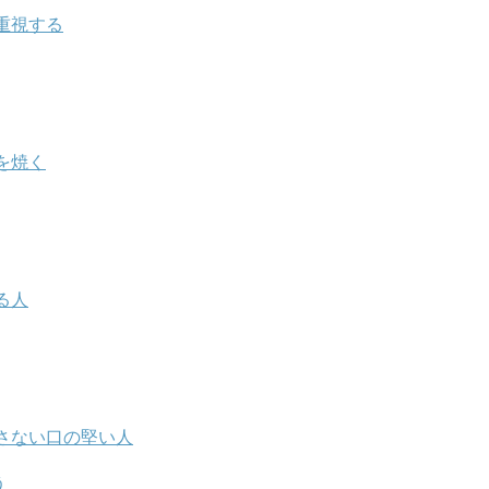
重視する
を焼く
る人
さない口の堅い人
う