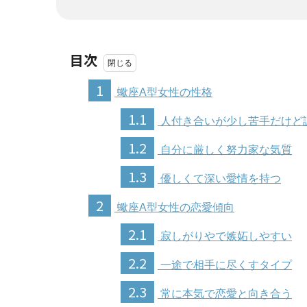
目次
1
蠍座A型女性の性格
1.1
人付き合いが少し苦手だけど
1.2
自分に厳しく努力家な気質
1.3
優しくて深い愛情を持つ
2
蠍座A型女性の恋愛傾向
2.1
寂しがりやで嫉妬しやすい
2.2
一途で相手に尽くすタイプ
2.3
常に本気で恋愛と向き合う