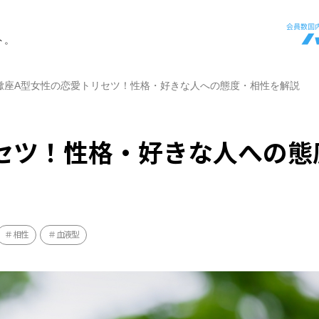
ト。
蠍座A型女性の恋愛トリセツ！性格・好きな人への態度・相性を解説
セツ！性格・好きな人への態
相性
血液型