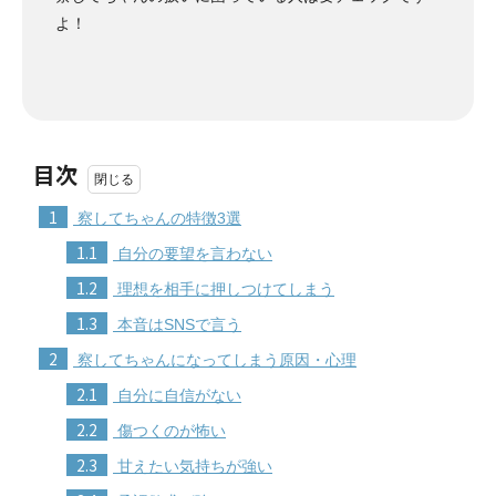
よ！
目次
1
察してちゃんの特徴3選
1.1
自分の要望を言わない
1.2
理想を相手に押しつけてしまう
1.3
本音はSNSで言う
2
察してちゃんになってしまう原因・心理
2.1
自分に自信がない
2.2
傷つくのが怖い
2.3
甘えたい気持ちが強い