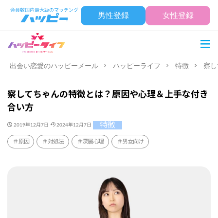
男性登録
女性登録
出会い恋愛のハッピーメール
ハッピーライフ
特徴
察し
察してちゃんの特徴とは？原因や心理＆上手な付き
合い方
特徴
2019年12月7日
2024年12月7日
原因
対処法
深層心理
男女向け