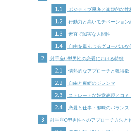
1.1
ポジティブ思考と楽観的な性
1.2
行動力と高いモチベーション
1.3
素直で誠実な人間性
1.4
自由を重んじるグローバルな
2
射手座O型男性の恋愛における特徴
2.1
情熱的なアプローチと獲得欲
2.2
自由と束縛のジレンマ
2.3
ストレートな好意表現とコミ
2.4
恋愛と仕事・趣味のバランス
3
射手座O型男性へのアプローチ方法と