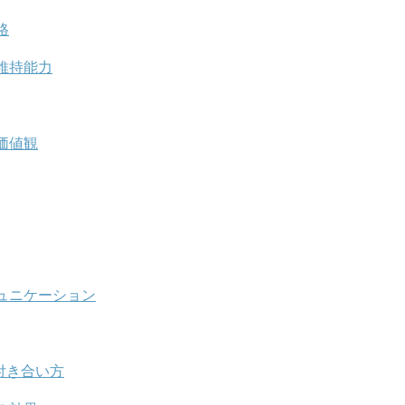
格
維持能力
価値観
ュニケーション
付き合い方