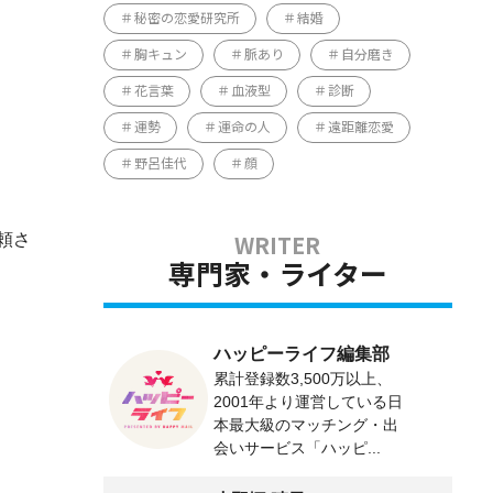
秘密の恋愛研究所
結婚
胸キュン
脈あり
自分磨き
花言葉
血液型
診断
運勢
運命の人
遠距離恋愛
野呂佳代
顔
頼さ
専門家・ライター
ハッピーライフ編集部
累計登録数3,500万以上、
2001年より運営している日
本最大級のマッチング・出
会いサービス「ハッピ...