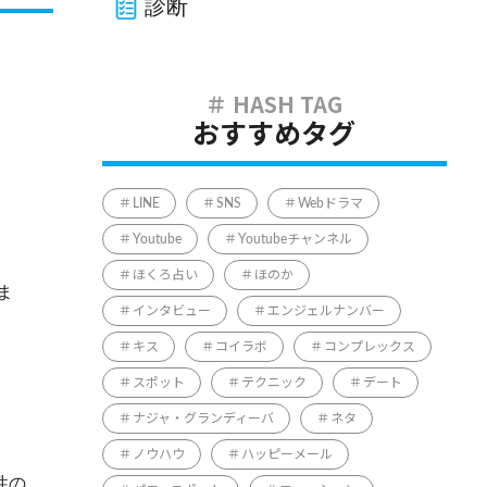
診断
おすすめタグ
LINE
SNS
Webドラマ
Youtube
Youtubeチャンネル
ほくろ占い
ほのか
ま
インタビュー
エンジェルナンバー
キス
コイラボ
コンプレックス
スポット
テクニック
デート
ナジャ・グランディーバ
ネタ
ノウハウ
ハッピーメール
性の