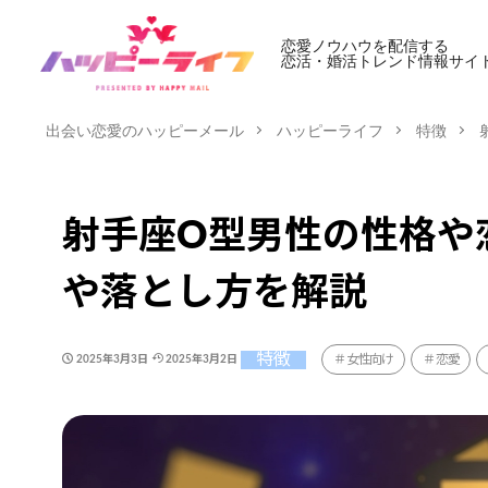
恋愛ノウハウを配信する
恋活・婚活トレンド情報サイ
出会い恋愛のハッピーメール
ハッピーライフ
特徴
射手座O型男性の性格や
や落とし方を解説
特徴
女性向け
恋愛
2025年3月3日
2025年3月2日