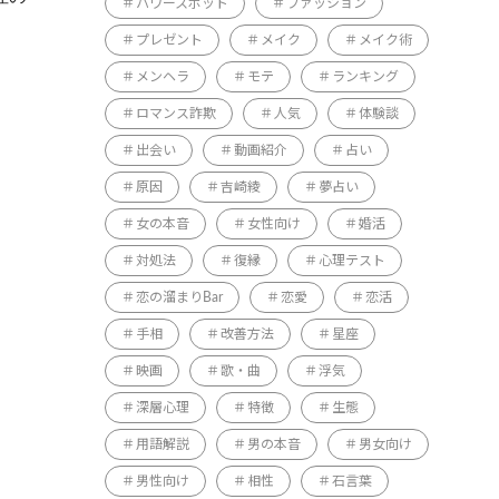
パワースポット
ファッション
プレゼント
メイク
メイク術
メンヘラ
モテ
ランキング
ロマンス詐欺
人気
体験談
出会い
動画紹介
占い
原因
吉崎綾
夢占い
女の本音
女性向け
婚活
対処法
復縁
心理テスト
恋の溜まりBar
恋愛
恋活
手相
改善方法
星座
映画
歌・曲
浮気
深層心理
特徴
生態
用語解説
男の本音
男女向け
男性向け
相性
石言葉