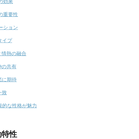
の効果
の重要性
ーション
タイプ
と情熱の融合
神の共有
恋に期待
一致
観的な性格が魅力
動特性