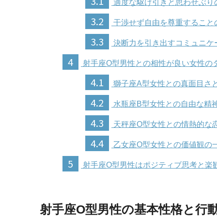
3.1
適度な駆け引きと思わせぶり
3.2
干渉せず自由を尊重すること
3.3
決断力を引き出すコミュニケ
4
射手座O型男性との相性が良い女性の
4.1
獅子座A型女性との真面目さ
4.2
水瓶座B型女性との自由な精
4.3
天秤座O型女性との情熱的な
4.4
乙女座O型女性との価値観の
5
射手座O型男性はポジティブ思考と楽
射手座O型男性の基本性格と行