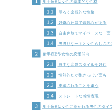
1
射手座B型女性の基本的な性格
1.1
明るく楽観的な性格
1.2
好奇心旺盛で冒険心がある
1.3
自由奔放でマイペースな一面
1.4
男勝りな一面と女性らしさの
2
射手座B型女性の恋愛傾向
2.1
自由な恋愛スタイルを好む
2.2
情熱的だが飽きっぽい面も
2.3
束縛されることを嫌う
2.4
ストレートな感情表現
3
射手座B型女性に惹かれる男性のタイ