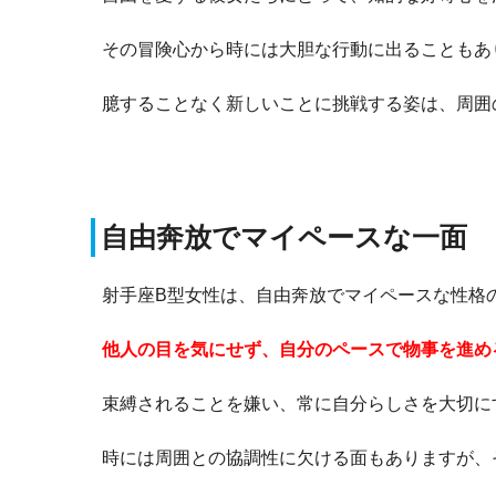
その冒険心から時には大胆な行動に出ることもあ
臆することなく新しいことに挑戦する姿は、周囲
自由奔放でマイペースな一面
射手座B型女性は、自由奔放でマイペースな性格
他人の目を気にせず、自分のペースで物事を進め
束縛されることを嫌い、常に自分らしさを大切に
時には周囲との協調性に欠ける面もありますが、