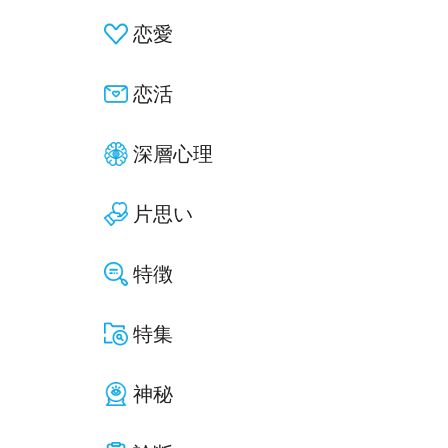
恋愛
恋活
深層心理
片思い
特徴
特集
神秘