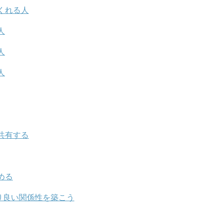
くれる人
人
人
人
共有する
める
り良い関係性を築こう