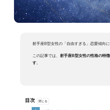
射手座B型女性の「自由すぎる」恋愛傾向
この記事では、
射手座B型女性の性格の特
す
。
目次