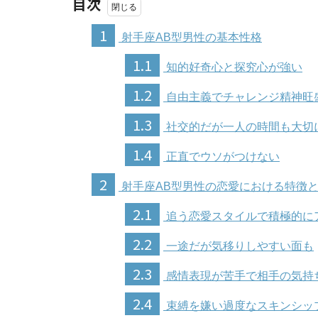
目次
1
射手座AB型男性の基本性格
1.1
知的好奇心と探究心が強い
1.2
自由主義でチャレンジ精神旺
1.3
社交的だが一人の時間も大切
1.4
正直でウソがつけない
2
射手座AB型男性の恋愛における特徴
2.1
追う恋愛スタイルで積極的に
2.2
一途だが気移りしやすい面も
2.3
感情表現が苦手で相手の気持
2.4
束縛を嫌い過度なスキンシッ