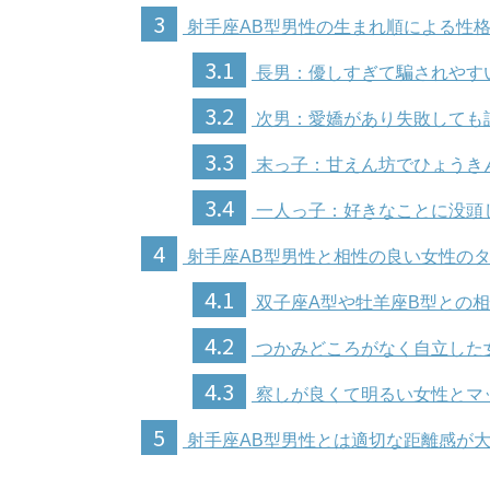
3
射手座AB型男性の生まれ順による性
3.1
長男：優しすぎて騙されやす
3.2
次男：愛嬌があり失敗しても
3.3
末っ子：甘えん坊でひょうき
3.4
一人っ子：好きなことに没頭
4
射手座AB型男性と相性の良い女性の
4.1
双子座A型や牡羊座B型との
4.2
つかみどころがなく自立した
4.3
察しが良くて明るい女性とマ
5
射手座AB型男性とは適切な距離感が