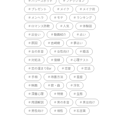
パワースポット
ファッション
プレゼント
メイク
メイク術
メンヘラ
モテ
ランキング
ロマンス詐欺
人気
体験談
出会い
動画紹介
占い
原因
吉崎綾
夢占い
女の本音
女性向け
婚活
対処法
復縁
心理テスト
恋の溜まりBar
恋愛
恋活
手相
改善方法
星座
映画
歌・曲
浮気
深層心理
特徴
生態
用語解説
男の本音
男女向け
男性向け
相性
石言葉