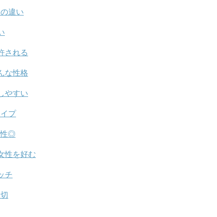
格の違い
い
許される
んな性格
しやすい
タイプ
相性◎
女性を好む
ッチ
大切