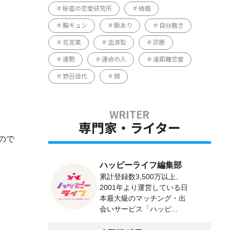
秘密の恋愛研究所
結婚
胸キュン
脈あり
自分磨き
花言葉
血液型
診断
運勢
運命の人
遠距離恋愛
野呂佳代
顔
専門家・ライター
ので
ハッピーライフ編集部
累計登録数3,500万以上、
2001年より運営している日
本最大級のマッチング・出
会いサービス「ハッピ...