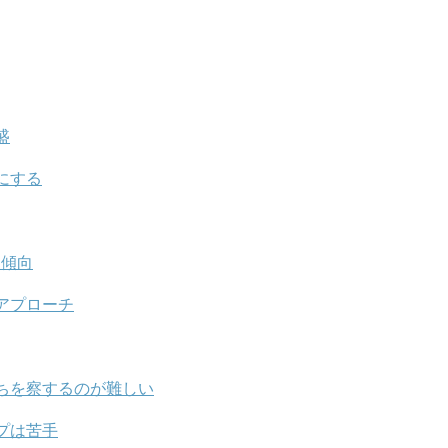
盛
にする
と傾向
アプローチ
ちを察するのが難しい
プは苦手