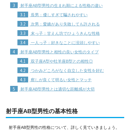
3
射手座AB型男性の生まれ順による性格の違い
3.1
長男：優しすぎて騙されやすい
3.2
次男：愛嬌があり失敗しても許される
3.3
末っ子：甘えん坊でひょうきんな性格
3.4
一人っ子：好きなことに没頭しやすい
4
射手座AB型男性と相性の良い女性のタイプ
4.1
双子座A型や牡羊座B型との相性◎
4.2
つかみどころがなく自立した女性を好む
4.3
察しが良くて明るい女性とマッチ
5
射手座AB型男性とは適切な距離感が大切
射手座AB型男性の基本性格
射手座AB型男性の性格について、詳しく見ていきましょう。