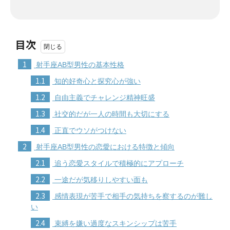
目次
1
射手座AB型男性の基本性格
1.1
知的好奇心と探究心が強い
1.2
自由主義でチャレンジ精神旺盛
1.3
社交的だが一人の時間も大切にする
1.4
正直でウソがつけない
2
射手座AB型男性の恋愛における特徴と傾向
2.1
追う恋愛スタイルで積極的にアプローチ
2.2
一途だが気移りしやすい面も
2.3
感情表現が苦手で相手の気持ちを察するのが難し
い
2.4
束縛を嫌い過度なスキンシップは苦手