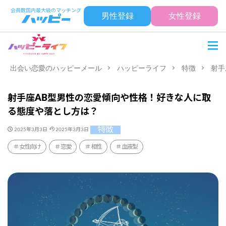
男性登録
女性登録
出会い恋愛のハッピーメール
ハッピーライフ
特徴
射手
射手座AB型男性の恋愛傾向や性格！好きな人に取
る態度や落とし方は？
特徴
2025年3月3日
2025年3月3日
女性向け
恋愛
相性
血液型