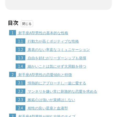
目次
1
射手座A型男性の基本的な性格
1.1
行動力が高くポジティブな性格
1.2
裏表のない率直なコミュニケーション
1.3
自由を好むがリーダーシップも発揮
1.4
細かいことは気にせず大局観を持つ
2
射手座A型男性の恋愛傾向と特徴
2.1
情熱的にアプローチし一途に愛する
2.2
マンネリを嫌い常に刺激的な恋愛を求める
2.3
嫉妬心は強いが束縛はしない
2.4
相性の良い星座と血液型
3
射手座A型男性が好む女性のタイプ