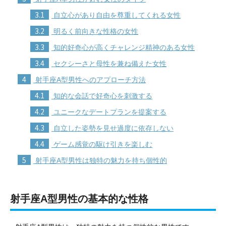
3.1
自立心があり自由を尊重してくれる女性
3.2
明るく前向きな性格の女性
3.3
知的好奇心が高くチャレンジ精神のある女性
3.4
セクシーさと母性を兼ね備えた女性
4
射手座A型男性へのアプローチ方法
4.1
知的な会話で好奇心を刺激する
4.2
ユニークなデートプランを提案する
4.3
自立した姿勢を見せ過度に依存しない
4.4
ゲーム感覚の駆け引きを楽しむ
5
射手座A型男性は独特の魅力を持ち個性的
射手座A型男性の基本的な性格