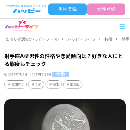
男性登録
女性登録
出会い恋愛のハッピーメール
ハッピーライフ
特徴
射手
射手座A型男性の性格や恋愛傾向は？好きな人にと
る態度もチェック
特徴
2025年3月2日
2025年3月1日
女性向け
恋愛
相性
血液型