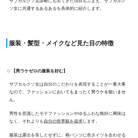
サブカルクソ女診断にも出てきた項目もふまえ、サブカルク
ソ女に共通するあるあるを具体的に紹介します。
服装・髪型・メイクなど見た目の特徴
【男ウケゼロの服装を好む】
サブカルクソ女は自分のこだわりを表現することが一番大事
なので、
ファッションにおいてもまったく男ウケを狙いませ
ん
。
男性を意識したモテファッションやゆるふわな格好に興味は
なく、それよりも
自分の世界観を追求
します。
服装は露出を良しとせずに、柄パンツに色タイツを合わせる