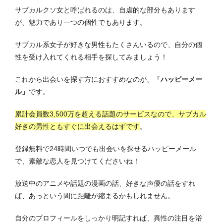
サブカルクソ女と呼ばれるのは、自虐的な部分もあります
が、魅力であり一つの個性でもあります。
サブカル系女子が好きな男性もたくさんいるので、自分の個
性を受け入れてくれる相手を探してみましょう！
これから出会いを探す方におすすめなのが、
「ハッピーメー
ル」
です。
累計会員数3,500万を超える話題のサービスなので、サブカル
好きの男性ともすぐに出会えるはずです
。
登録無料で24時間いつでも出会いを探せるハッピーメール
で、素敵な恋人を見つけてくださいね！
放送中のアニメや話題の漫画の話、好きな声優の話をすれ
ば、あっという間に距離が縮まるかもしれません。
自分のプロフィールをしっかり明記すれば、異性の注目を浴