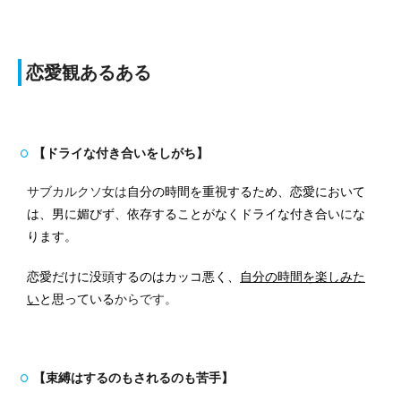
恋愛観あるある
【ドライな付き合いをしがち】
サブカルクソ女は
自分の時間を重視するため、恋愛において
は、男に媚びず、依存することがなくドライな付き合いにな
ります。
恋愛だけに没頭するのはカッコ悪く、
自分の時間を楽しみた
い
と思っている
からです。
【束縛はするのもされるのも苦手】