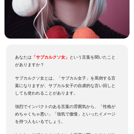
あなたは
「サブカルクソ女」
という言葉を聞いたこと
がありますか？
サブカルクソ女とは、「サブカル女子」を罵倒する言
葉になりますが、サブカル女子の自虐的な言い回しと
しても使われることがあります。
強烈でインパクトのある言葉の雰囲気から、「性格が
めちゃくちゃ悪い」「強気で傲慢」といったイメージ
を持つ人もいるでしょう。