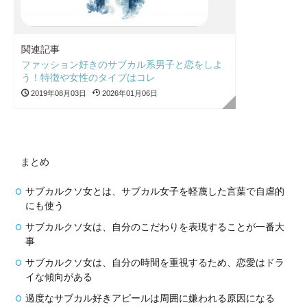
関連記事
ファッション好きのサブカル系男子と恋をしよ
う！特徴や女性のタイプはコレ
2019年08月03日
2026年01月06日
まとめ
サブカルクソ女とは、サブカル女子を軽蔑した言葉で自虐的
にも使う
サブカルクソ女は、自分のこだわりを表現することが一番大
事
サブカルクソ女は、自分の時間を重視するため、恋愛はドラ
イな傾向がある
過度なサブカル好きアピールは周囲に嫌われる原因になる