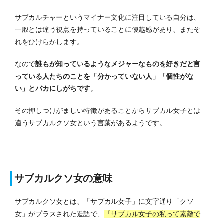
サブカルチャーというマイナー文化に注目している自分は、
一般とは違う視点を持っていることに優越感があり、またそ
れをひけらかします。
なので
誰もが知っているようなメジャーなものを好きだと言
っている人たちのことを「分かっていない人」「個性がな
い」とバカにしがちです
。
その押しつけがましい特徴があることからサブカル女子とは
違うサブカルクソ女という言葉があるようです。
サブカルクソ女の意味
サブカルクソ女とは、「サブカル女子」に文字通り「クソ
女」がプラスされた造語で、
「サブカル女子の私って素敵で