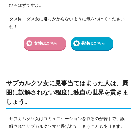
びるはずですよ。
ダメ男・ダメ女に引っかからないように気をつけてください
ね！
女性はこちら
男性はこちら
サブカルクソ女に見事当てはまった人は、周
囲に誤解されない程度に独自の世界を貫きま
しょう。
サブカルクソ女はコミュニケーションを取るのが苦手で、誤
解されてサブカルクソ女と呼ばれてしまうこともあります。