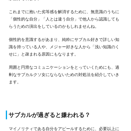
これまでに抱いた劣等感を解消するために、無意識のうちに
「個性的な自分」「人とは違う自分」で他人から認識しても
らうための演出をしているのかもしれませんね。
個性的を意識するがあまり、純粋にサブカル好きで詳しい知
識を持っている人や、メジャー好きな人から「浅い知識のく
せに」と疎まれる原因にもなります。
周囲と円滑なコミュニケーションをとっていくためにも、過
剰なサブカルクソ女にならないための対処法を紹介していき
ます。
サブカルが過ぎると嫌われる？
マイノリティである自分をアピールするために、必要以上に