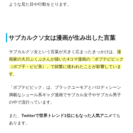
ような見た目や行動をとります。
サブカルクソ女は漫画が生み出した言葉
サブカルクソ女という言葉が大きく広まったきっかけは、
漫
画家の大川ぶくぶさんが描いた4コマ漫画の「ポプテピピック
（ポプ子・ピピ美）」で頻繁に使われたことが影響していま
す
。
「ポプテピピック」は、ブラックユーモアとパロディシーン
満載なシュール系ギャグ漫画でサブカル女子やサブカル男子
の中で流行っています。
また、
Twitterで世界トレンド1位にもなった人気アニメ
でも
あります。