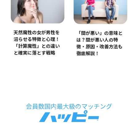
天然魔性の女が男性を
「間が悪い」の意味と
沼らせる特徴と心理！
は？間が悪い人の特
「計算魔性」との違い
徴・原因・改善方法も
と確実に落とす戦略
徹底解説！