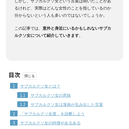
しかし、サブカルクソ女という言葉は聞いたことがあ
るけれど、実際はどんな女性のことを指しているのか
分からないという人も多いのではないでしょうか。
この記事では、
意外と身近にいるかもしれないサブカ
ルクソ女について紹介していきます
。
目次
1
サブカルクソ女とは？
1.1
サブカルクソ女の意味
1.2
サブカルクソ女は漫画が生み出した言葉
2
「サブカルクソ女度」を診断しよう
3
サブカルクソ女の特徴やあるある