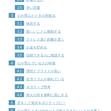
2.5
辛い恋愛
3
心が荒んだときの対処法
3.1
休息する
3.2
新しいことに挑戦する
3.3
ストレス源と距離を置く
3.4
お金を貯める
3.5
信頼できる人に相談する
4
心が荒んでいる人の特徴
4.1
理想とプライドが高い
4.2
生活リズムが崩れている
4.3
ネガティブ思考
4.4
他人の目を過剰に気にする
5
恋をして気分をポジティブに！
6
心が荒むときは自分一人で抱え込まないことが大事！