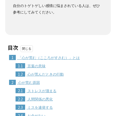
自分のトゲトゲしい感情に悩まされている人は、ぜひ
参考にしてみてください。
目次
1
「心が荒む（こころがすさむ）」とは
1.1
言葉の意味
1.2
心が荒んだときの行動
2
心が荒む原因
2.1
ストレスが溜まる
2.2
人間関係の悪化
2.3
ミスを連発する
2.4
お金がない