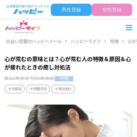
男性登録
女性登録
出会い恋愛のハッピーメール
ハッピーライフ
特徴
心が
心が荒むの意味とは？心が荒む人の特徴＆原因＆心
が疲れたときの癒し対処法
特徴
2021年1月7日
2026年1月6日
対処法
改善方法
男女向け