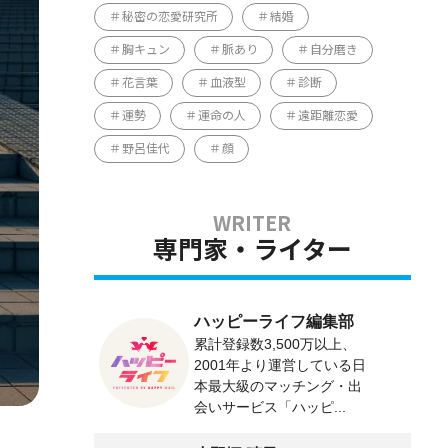
秘密の恋愛研究所
結婚
胸キュン
脈あり
自分磨き
花言葉
血液型
診断
運勢
運命の人
遠距離恋愛
野呂佳代
顔
専門家・ライター
ハッピーライフ編集部
累計登録数3,500万以上、
2001年より運営している日
本最大級のマッチング・出
会いサービス「ハッピ...