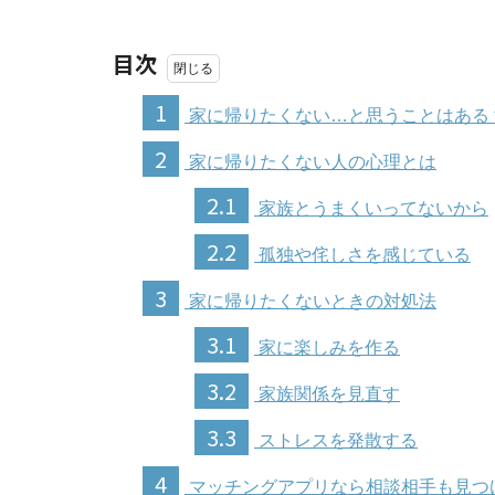
目次
1
家に帰りたくない…と思うことはある
2
家に帰りたくない人の心理とは
2.1
家族とうまくいってないから
2.2
孤独や侘しさを感じている
3
家に帰りたくないときの対処法
3.1
家に楽しみを作る
3.2
家族関係を見直す
3.3
ストレスを発散する
4
マッチングアプリなら相談相手も見つ