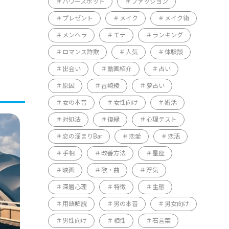
パワースポット
ファッション
プレゼント
メイク
メイク術
メンヘラ
モテ
ランキング
ロマンス詐欺
人気
体験談
出会い
動画紹介
占い
原因
吉崎綾
夢占い
女の本音
女性向け
婚活
対処法
復縁
心理テスト
恋の溜まりBar
恋愛
恋活
手相
改善方法
星座
映画
歌・曲
浮気
深層心理
特徴
生態
用語解説
男の本音
男女向け
男性向け
相性
石言葉