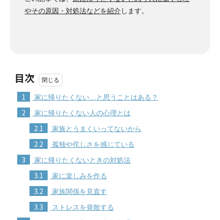
やその原因・対処法などを紹介
します。
目次
1
家に帰りたくない…と思うことはある？
2
家に帰りたくない人の心理とは
2.1
家族とうまくいってないから
2.2
孤独や侘しさを感じている
3
家に帰りたくないときの対処法
3.1
家に楽しみを作る
3.2
家族関係を見直す
3.3
ストレスを発散する