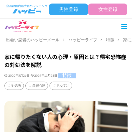
男性登録
女性登録
出会い恋愛のハッピーメール
ハッピーライフ
特徴
家に
家に帰りたくない人の心理・原因とは？帰宅恐怖症
の対処法を解説
特徴
2020年5月26日
2024年11月28日
対処法
深層心理
男女向け