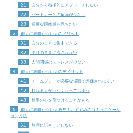
2.1
自分から積極的にアプローチしない
2.2
パートナーとの喧嘩が少ない
2.3
適度な距離感を保ちたい
3
他人に興味がない人のメリット
3.1
自分のことに集中できる
3.2
周りの意見に流されない
3.3
人間関係のストレスが少ない
4
他人に興味がない人のデメリット
4.1
チームプレーが必要な場面で評価されにくい
4.2
頼れる人がいなくなってしまう
4.3
相手の心を傷つけることがある
5
他人に興味がない人必見！おすすめのコミュニケーシ
ョン方法
5.1
無理に話そうとしない