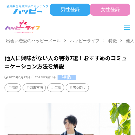
男性登録
女性登録
出会い恋愛のハッピーメール
ハッピーライフ
特徴
他人
他人に興味がない人の特徴7選！おすすめのコミュ
ニケーション方法を解説
特徴
2025年5月27日
2025年5月16日
恋愛
改善方法
生態
男女向け