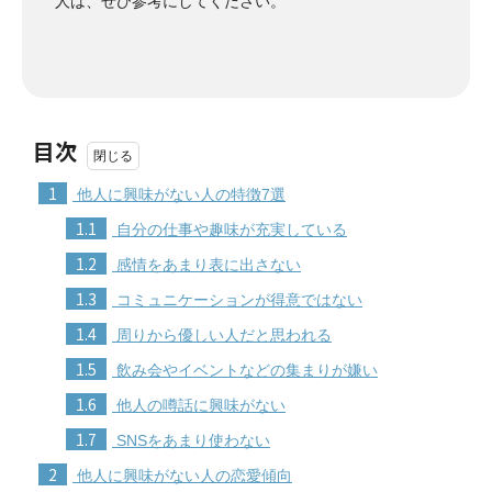
人は、ぜひ参考にしてください。
目次
1
他人に興味がない人の特徴7選
1.1
自分の仕事や趣味が充実している
1.2
感情をあまり表に出さない
1.3
コミュニケーションが得意ではない
1.4
周りから優しい人だと思われる
1.5
飲み会やイベントなどの集まりが嫌い
1.6
他人の噂話に興味がない
1.7
SNSをあまり使わない
2
他人に興味がない人の恋愛傾向