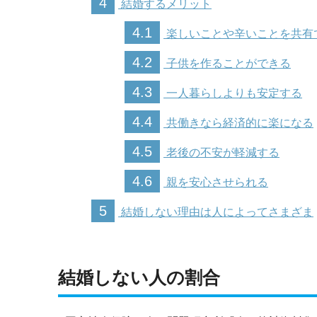
4
結婚するメリット
4.1
楽しいことや辛いことを共有
4.2
子供を作ることができる
4.3
一人暮らしよりも安定する
4.4
共働きなら経済的に楽になる
4.5
老後の不安が軽減する
4.6
親を安心させられる
5
結婚しない理由は人によってさまざま
結婚しない人の割合