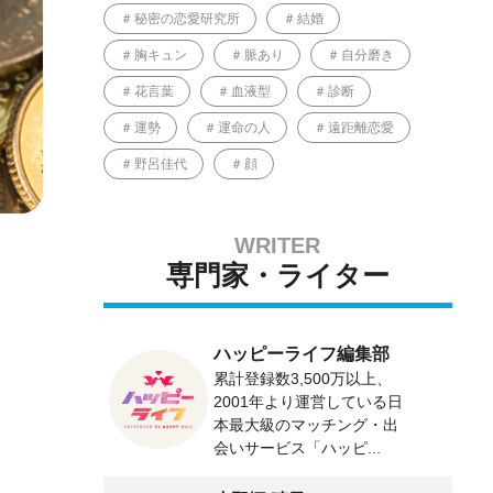
秘密の恋愛研究所
結婚
胸キュン
脈あり
自分磨き
花言葉
血液型
診断
運勢
運命の人
遠距離恋愛
野呂佳代
顔
専門家・ライター
ハッピーライフ編集部
累計登録数3,500万以上、
2001年より運営している日
本最大級のマッチング・出
会いサービス「ハッピ...