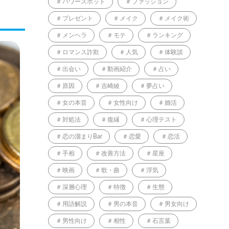
パワースポット
ファッション
プレゼント
メイク
メイク術
メンヘラ
モテ
ランキング
ロマンス詐欺
人気
体験談
出会い
動画紹介
占い
原因
吉崎綾
夢占い
女の本音
女性向け
婚活
対処法
復縁
心理テスト
恋の溜まりBar
恋愛
恋活
手相
改善方法
星座
映画
歌・曲
浮気
深層心理
特徴
生態
用語解説
男の本音
男女向け
男性向け
相性
石言葉