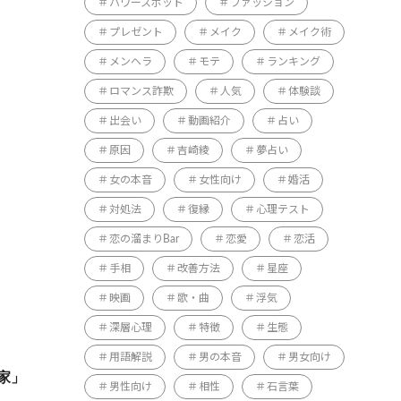
パワースポット
ファッション
プレゼント
メイク
メイク術
メンヘラ
モテ
ランキング
ロマンス詐欺
人気
体験談
出会い
動画紹介
占い
原因
吉崎綾
夢占い
女の本音
女性向け
婚活
対処法
復縁
心理テスト
恋の溜まりBar
恋愛
恋活
手相
改善方法
星座
映画
歌・曲
浮気
深層心理
特徴
生態
用語解説
男の本音
男女向け
家」
男性向け
相性
石言葉