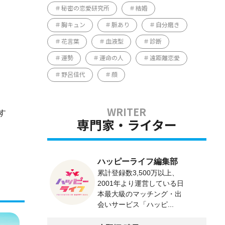
秘密の恋愛研究所
結婚
胸キュン
脈あり
自分磨き
花言葉
血液型
診断
運勢
運命の人
遠距離恋愛
野呂佳代
顔
す
専門家・ライター
ハッピーライフ編集部
累計登録数3,500万以上、
2001年より運営している日
本最大級のマッチング・出
会いサービス「ハッピ...