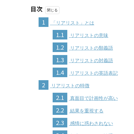
目次
1
「リアリスト」とは
1.1
リアリストの意味
1.2
リアリストの類義語
1.3
リアリストの対義語
1.4
リアリストの英語表記
2
リアリストの特徴
2.1
真面目で計画性が高い
2.2
結果を重視する
2.3
感情に惑わされない