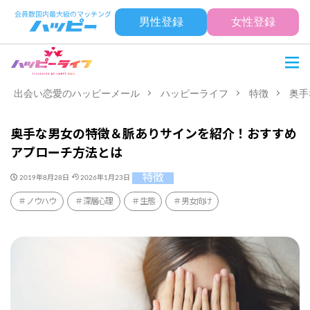
男性登録
女性登録
出会い恋愛のハッピーメール
ハッピーライフ
特徴
奥手
奥手な男女の特徴＆脈ありサインを紹介！おすすめ
アプローチ方法とは
特徴
2019年8月28日
2026年1月23日
ノウハウ
深層心理
生態
男女向け