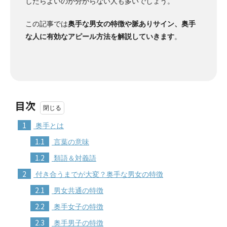
したらよいのか分からない人も多いでしょう。
この記事では
奥手な男女の特徴や脈ありサイン、奥手
な人に有効なアピール方法を解説していきます
。
目次
1
奥手とは
1.1
言葉の意味
1.2
類語＆対義語
2
付き合うまでが大変？奥手な男女の特徴
2.1
男女共通の特徴
2.2
奥手女子の特徴
2.3
奥手男子の特徴