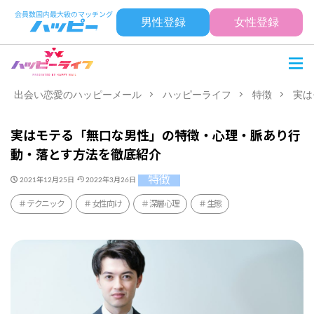
男性登録
女性登録
出会い恋愛のハッピーメール
ハッピーライフ
特徴
実は
実はモテる「無口な男性」の特徴・心理・脈あり行
動・落とす方法を徹底紹介
特徴
2021年12月25日
2022年3月26日
テクニック
女性向け
深層心理
生態