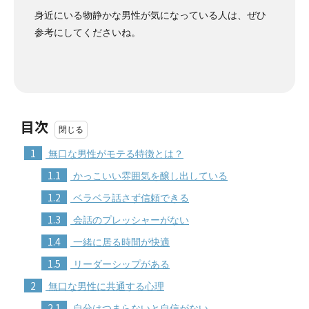
身近にいる物静かな男性が気になっている人は、ぜひ
参考にしてくださいね。
目次
1
無口な男性がモテる特徴とは？
1.1
かっこいい雰囲気を醸し出している
1.2
ベラベラ話さず信頼できる
1.3
会話のプレッシャーがない
1.4
一緒に居る時間が快適
1.5
リーダーシップがある
2
無口な男性に共通する心理
2.1
自分はつまらないと自信がない