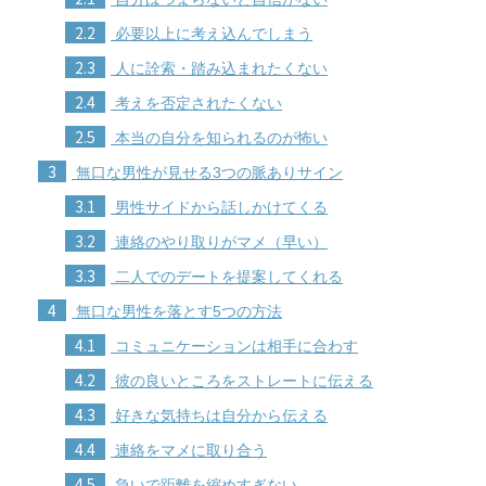
2.2
必要以上に考え込んでしまう
2.3
人に詮索・踏み込まれたくない
2.4
考えを否定されたくない
2.5
本当の自分を知られるのが怖い
3
無口な男性が見せる3つの脈ありサイン
3.1
男性サイドから話しかけてくる
3.2
連絡のやり取りがマメ（早い）
3.3
二人でのデートを提案してくれる
4
無口な男性を落とす5つの方法
4.1
コミュニケーションは相手に合わす
4.2
彼の良いところをストレートに伝える
4.3
好きな気持ちは自分から伝える
4.4
連絡をマメに取り合う
4.5
急いで距離を縮めすぎない