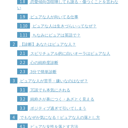
1.8
恋愛傾向③喧嘩しても謝る・傷つくことを言わな
い
1.9
ピュアな人が向いてる仕事
1.10
ピュアな人は生きづらいってなぜ？
1.11
ちなみにピュアは英語で？
2
【診断】あなたはピュアな人？
2.1
スピリチュアル的に白いオーラはピュアな人
2.2
心の純粋度診断
2.3
3分で簡単診断
3
ピュアな人が苦手・嫌いなのはなぜ？
3.1
冗談でも本気にされる
3.2
純粋さが鼻につく・あざとく見える
3.3
ポジティブ過ぎて引いてしまう
4
でもなぜか気になる！ピュアな人の落とし方
4.1
ピュアな女性を落とす方法