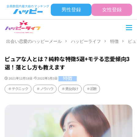
男性登録
女性登録
出会い恋愛のハッピーメール
ハッピーライフ
特徴
ピュ
ピュアな人とは？純粋な特徴5選+モテる恋愛傾向3
選！落とし方も教えます
特徴
2021年12月18日
2022年3月3日
テクニック
ノウハウ
男女向け
診断