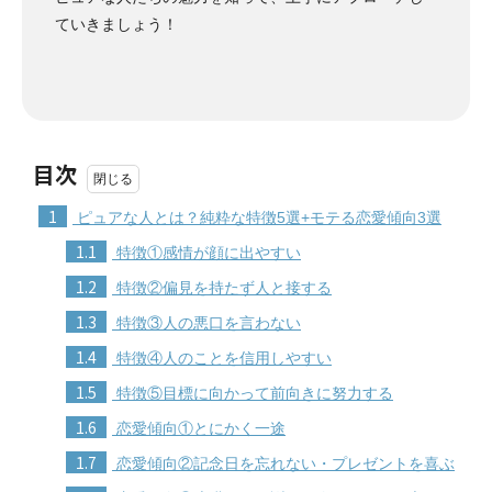
ていきましょう！
目次
1
ピュアな人とは？純粋な特徴5選+モテる恋愛傾向3選
1.1
特徴①感情が顔に出やすい
1.2
特徴②偏見を持たず人と接する
1.3
特徴③人の悪口を言わない
1.4
特徴④人のことを信用しやすい
1.5
特徴⑤目標に向かって前向きに努力する
1.6
恋愛傾向①とにかく一途
1.7
恋愛傾向②記念日を忘れない・プレゼントを喜ぶ